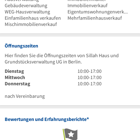
Gebäudeverwaltung
Immobilienverkauf
WEG-Hausverwaltung
Eigentumswohnungenverkauf
Einfamilienhaus verkaufen
Mehrfamilienhausverkauf
Mischimmobilienverkauf
Öffnungszeiten
Hier finden Sie die Öffnungszeiten von Sillah Haus und
Grundstücksverwaltung UG in Berlin.
10
Dienstag
10:00
-
17:00
Uhr
10
Mittwoch
10:00
-
17:00
bis
Uhr
10
Donnerstag
10:00
-
17:00
17
bis
Uhr
Uhr
17
bis
nach Vereinbarung
Uhr
17
Uhr
*
Bewertungen und Erfahrungsberichte