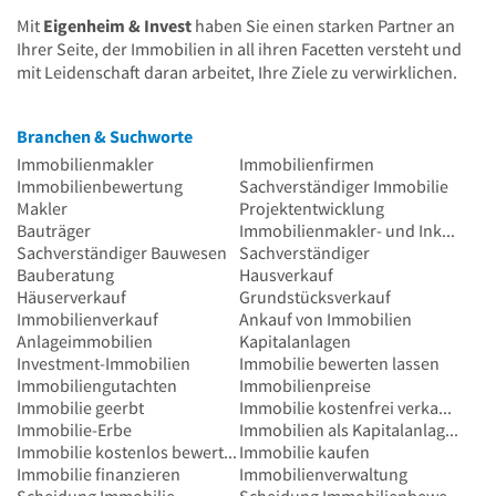
Mit
Eigenheim & Invest
haben Sie einen starken Partner an
Ihrer Seite, der Immobilien in all ihren Facetten versteht und
mit Leidenschaft daran arbeitet, Ihre Ziele zu verwirklichen.
Branchen & Suchworte
Immobilienmakler
Immobilienfirmen
Immobilienbewertung
Sachverständiger Immobilie
Makler
Projektentwicklung
Bauträger
Immobilienmakler- und Inkassobüro-Innung
Sachverständiger Bauwesen
Sachverständiger
Bauberatung
Hausverkauf
Häuserverkauf
Grundstücksverkauf
Immobilienverkauf
Ankauf von Immobilien
Anlageimmobilien
Kapitalanlagen
Investment-Immobilien
Immobilie bewerten lassen
Immobiliengutachten
Immobilienpreise
Immobilie geerbt
Immobilie kostenfrei verkaufen
Immobilie-Erbe
Immobilien als Kapitalanlagen
Immobilie kostenlos bewerten
Immobilie kaufen
Immobilie finanzieren
Immobilienverwaltung
Scheidung Immobilie
Scheidung Immobilienbewertung