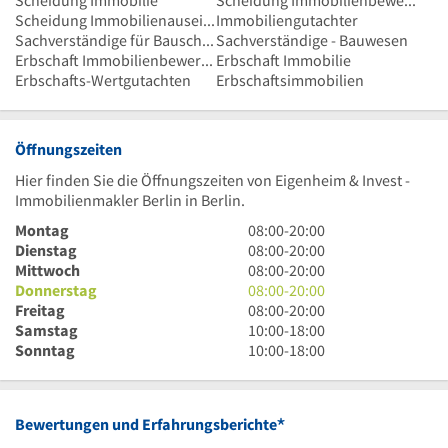
Scheidung Immobilienauseinandersetzung
Immobiliengutachter
Sachverständige für Bauschäden
Sachverständige - Bauwesen
Erbschaft Immobilienbewertung
Erbschaft Immobilie
Erbschafts-Wertgutachten
Erbschaftsimmobilien
Öffnungszeiten
Hier finden Sie die Öffnungszeiten von Eigenheim & Invest -
Immobilienmakler Berlin in Berlin.
8
Montag
08:00
-
20:00
Uhr
8
Dienstag
08:00
-
20:00
bis
Uhr
8
Mittwoch
08:00
-
20:00
20
bis
Uhr
8
Donnerstag
08:00
-
20:00
Uhr
20
bis
Uhr
8
Freitag
08:00
-
20:00
Uhr
20
bis
Uhr
10
Samstag
10:00
-
18:00
Uhr
20
bis
Uhr
10
Sonntag
10:00
-
18:00
Uhr
20
bis
Uhr
Uhr
18
bis
Uhr
18
*
Bewertungen und Erfahrungsberichte
Uhr