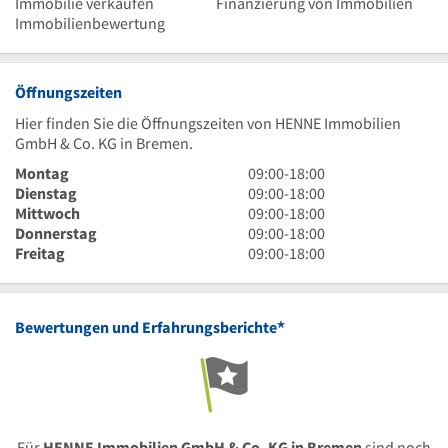
Immobilie verkaufen
Finanzierung von Immobilien
Immobilienbewertung
Öffnungszeiten
Hier finden Sie die Öffnungszeiten von HENNE Immobilien
GmbH & Co. KG in Bremen.
9
Montag
09:00
-
18:00
Uhr
9
Dienstag
09:00
-
18:00
bis
Uhr
9
Mittwoch
09:00
-
18:00
18
bis
Uhr
9
Donnerstag
09:00
-
18:00
Uhr
18
bis
Uhr
9
Freitag
09:00
-
18:00
Uhr
18
bis
Uhr
Uhr
18
bis
Uhr
18
*
Bewertungen und Erfahrungsberichte
Uhr
Für
HENNE Immobilien GmbH & Co. KG in Bremen
sind noch