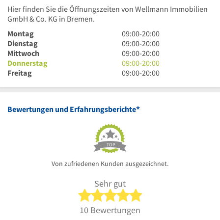
Hier finden Sie die Öffnungszeiten von Wellmann Immobilien
GmbH & Co. KG in Bremen.
9
Montag
09:00
-
20:00
Uhr
9
Dienstag
09:00
-
20:00
bis
Uhr
9
Mittwoch
09:00
-
20:00
20
bis
Uhr
9
Donnerstag
09:00
-
20:00
Uhr
20
bis
Uhr
9
Freitag
09:00
-
20:00
Uhr
20
bis
Uhr
Uhr
20
bis
Uhr
20
*
Bewertungen und Erfahrungsberichte
Uhr
TOP
Von zufriedenen Kunden ausgezeichnet.
Sehr gut
5 von 5 Sternen
10 Bewertungen