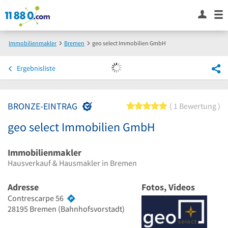
Immobilienmakler
Bremen
geo select Immobilien GmbH
Ergebnisliste
BRONZE-EINTRAG
5 von 5 Sternen
1 Bewertung
geo select Immobilien GmbH
Immobilienmakler
Hausverkauf & Hausmakler in Bremen
Adresse
Fotos, Videos
Contrescarpe 56
28195
Bremen
(Bahnhofsvorstadt)