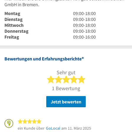
GmbH in Bremen.
9
Montag
09:00
-
18:00
Uhr
9
Dienstag
09:00
-
18:00
bis
Uhr
9
Mittwoch
09:00
-
18:00
18
bis
Uhr
9
Donnerstag
09:00
-
18:00
Uhr
18
bis
Uhr
9
Freitag
09:00
-
16:00
Uhr
18
bis
Uhr
Uhr
18
bis
Uhr
16
*
Bewertungen und Erfahrungsberichte
Uhr
Sehr gut
5 von 5 Sternen
1 Bewertung
Jetzt bewerten
5 von 5 Sternen
ein Kunde über
GoLocal
am 11. März 2025