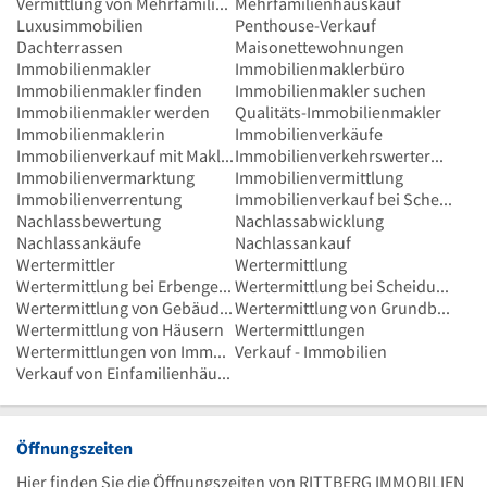
Vermittlung von Mehrfamilienhäusern
Mehrfamilienhauskauf
Luxusimmobilien
Penthouse-Verkauf
Dachterrassen
Maisonettewohnungen
Immobilienmakler
Immobilienmaklerbüro
Immobilienmakler finden
Immobilienmakler suchen
Immobilienmakler werden
Qualitäts-Immobilienmakler
Immobilienmaklerin
Immobilienverkäufe
Immobilienverkauf mit Makler
Immobilienverkehrswertermittlung
Immobilienvermarktung
Immobilienvermittlung
Immobilienverrentung
Immobilienverkauf bei Scheidung
Nachlassbewertung
Nachlassabwicklung
Nachlassankäufe
Nachlassankauf
Wertermittler
Wertermittlung
Wertermittlung bei Erbengemeinschaft
Wertermittlung bei Scheidung
Wertermittlung von Gebäuden
Wertermittlung von Grundbesitz
Wertermittlung von Häusern
Wertermittlungen
Wertermittlungen von Immobilien
Verkauf - Immobilien
Verkauf von Einfamilienhäusern
Öffnungszeiten
Hier finden Sie die Öffnungszeiten von RITTBERG IMMOBILIEN