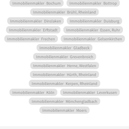
Immobilienmakler
Bochum
Immobilienmakler
Bottrop
Immobilienmakler
Brühl, Rheinland
Immobilienmakler
Dinslaken
Immobilienmakler
Duisburg
Immobilienmakler
Erftstadt
Immobilienmakler
Essen, Ruhr
Immobilienmakler
Frechen
Immobilienmakler
Gelsenkirchen
Immobilienmakler
Gladbeck
Immobilienmakler
Grevenbroich
Immobilienmakler
Herne, Westfalen
Immobilienmakler
Hürth, Rheinland
Immobilienmakler
Kerpen, Rheinland
Immobilienmakler
Köln
Immobilienmakler
Leverkusen
Immobilienmakler
Mönchengladbach
Immobilienmakler
Moers