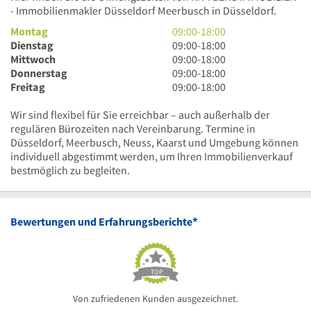
- Immobilienmakler Düsseldorf Meerbusch in Düsseldorf.
9
Montag
09:00
-
18:00
Uhr
9
Dienstag
09:00
-
18:00
bis
Uhr
9
Mittwoch
09:00
-
18:00
18
bis
Uhr
9
Donnerstag
09:00
-
18:00
Uhr
18
bis
Uhr
9
Freitag
09:00
-
18:00
Uhr
18
bis
Uhr
Uhr
18
bis
Wir sind flexibel für Sie erreichbar – auch außerhalb der
Uhr
18
regulären Bürozeiten nach Vereinbarung. Termine in
Uhr
Düsseldorf, Meerbusch, Neuss, Kaarst und Umgebung können
individuell abgestimmt werden, um Ihren Immobilienverkauf
bestmöglich zu begleiten.
*
Bewertungen und Erfahrungsberichte
TOP
Von zufriedenen Kunden ausgezeichnet.