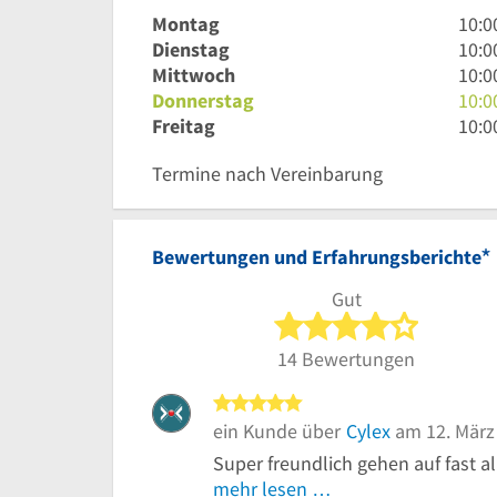
10
Montag
10:0
Uhr
10
Dienstag
10:0
bis
Uhr
10
Mittwoch
10:0
13
bis
Uhr
10
Donnerstag
10:0
Uhr
13
bis
Uhr
10
Freitag
10:0
Uhr
13
bis
Uhr
Termine nach Vereinbarung
Uhr
13
bis
Uhr
13
Uhr
*
Bewertungen und Erfahrungsberichte
Gut
4 von 5 S
14 Bewertungen
5 von 5 Sternen
ein Kunde über
Cylex
am 12. März
Super freundlich gehen auf fast a
mehr lesen …