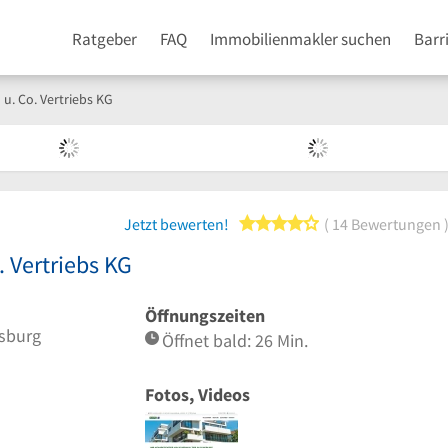
Ratgeber
FAQ
Immobilienmakler suchen
Barr
. Co. Vertriebs KG
4 von 5 Sternen
Jetzt bewerten!
14 Bewertungen
 Vertriebs KG
Öffnungszeiten
isburg
Öffnet bald: 26 Min.
Fotos, Videos