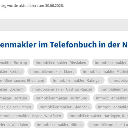
urg wurde aktualisiert am 30.06.2026.
enmakler im Telefonbuch in der 
makler
Bottrop
Immobilienmakler
Dinslaken
Immobilienmakler
kler
Krefeld
Immobilienmakler
Moers
Immobilienmakler
Mülhei
er
Oberhausen, Rheinland
Immobilienmakler
Ratingen
Immobili
kler
Bochum
Immobilienmakler
Castrop-Rauxel
Immobilienmak
makler
Dorsten
Immobilienmakler
Dortmund
Immobilienmakler
ler
Gelsenkirchen
Immobilienmakler
Gladbeck
Immobilienmakle
mmobilienmakler
Hagen, Westfalen
Immobilienmakler
Hattingen, Ru
Herne, Westfalen
Immobilienmakler
Hilden
Immobilienmakler
La