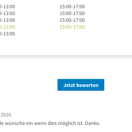
15
0
-
13:00
15:00
-
17:00
Uhr
15
0
-
13:00
15:00
-
17:00
bis
Uhr
15
0
-
13:00
15:00
-
17:00
17
bis
Uhr
15
0
-
13:00
15:00
-
17:00
Uhr
17
bis
Uhr
0
-
13:00
Uhr
17
bis
Uhr
17
Uhr
Jetzt bewerten
ternen
 2026
lle wünsche ein wenn dies möglich ist. Danke.