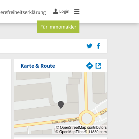
Login
ierefreiheitserklärung
Für Immomakler
Karte & Route
von 5 Sternen