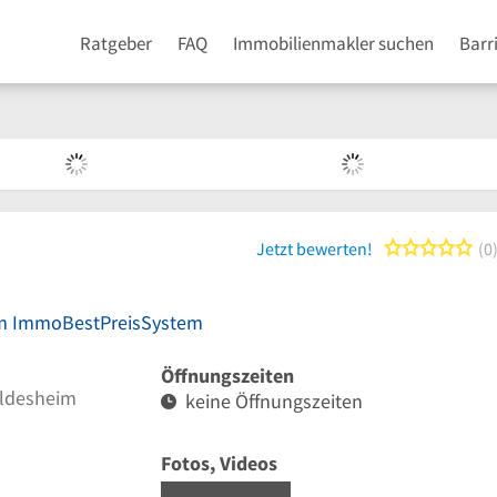
Ratgeber
FAQ
Immobilienmakler suchen
Barr
0 
Jetzt bewerten!
0
rem ImmoBestPreisSystem
Öffnungszeiten
ildesheim
keine Öffnungszeiten
Fotos, Videos