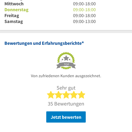
bis
Uhr
9
Mittwoch
09:00
-
18:00
18
bis
Uhr
9
Donnerstag
09:00
-
18:00
Uhr
18
bis
Uhr
9
Freitag
09:00
-
18:00
Uhr
18
bis
Uhr
9
Samstag
09:00
-
13:00
Uhr
18
bis
Uhr
Uhr
18
bis
Uhr
13
*
Bewertungen und Erfahrungsberichte
Uhr
TOP
Von zufriedenen Kunden ausgezeichnet.
Sehr gut
5 von 5 Sternen
35 Bewertungen
Jetzt bewerten