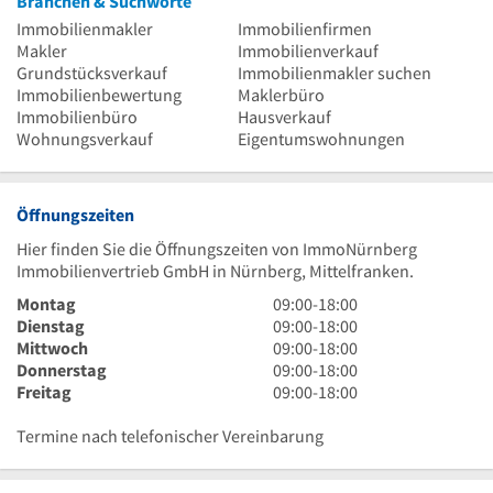
Branchen & Suchworte
Immobilienmakler
Immobilienfirmen
Makler
Immobilienverkauf
Grundstücksverkauf
Immobilienmakler suchen
Immobilienbewertung
Maklerbüro
Immobilienbüro
Hausverkauf
Wohnungsverkauf
Eigentumswohnungen
Öffnungszeiten
Hier finden Sie die Öffnungszeiten von ImmoNürnberg
Immobilienvertrieb GmbH in Nürnberg, Mittelfranken.
9
Montag
09:00
-
18:00
Uhr
9
Dienstag
09:00
-
18:00
bis
Uhr
9
Mittwoch
09:00
-
18:00
18
bis
Uhr
9
Donnerstag
09:00
-
18:00
Uhr
18
bis
Uhr
9
Freitag
09:00
-
18:00
Uhr
18
bis
Uhr
Uhr
18
bis
Termine nach telefonischer Vereinbarung
Uhr
18
Uhr