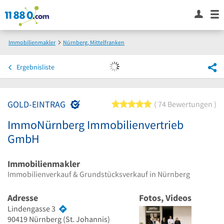
Immobilienmakler
Nürnberg, Mittelfranken
ImmoNürnberg Immobilienvertrieb GmbH
Ergebnisliste
GOLD-EINTRAG
5 von 5 Sternen
74 Bewertungen
ImmoNürnberg Immobilienvertrieb
GmbH
Immobilienmakler
Immobilienverkauf & Grundstücksverkauf in Nürnberg
Adresse
Fotos, Videos
Lindengasse 3
90419
Nürnberg
(St. Johannis)