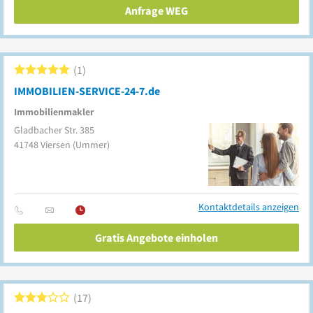
Anfrage WEG
1
IMMOBILIEN-SERVICE-24-7.de ​
Immobilienmakler
Gladbacher Str. 385
41748
Viersen
(Ummer)
Kontaktdetails anzeigen
Gratis Angebote einholen
17