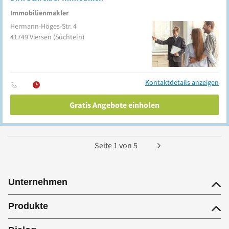
Immobilienmakler
Hermann-Höges-Str. 4
41749
Viersen
(Süchteln)
Kontaktdetails anzeigen
Gratis Angebote einholen
Seite
1
von
5
Unternehmen
Produkte