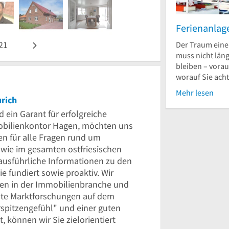
Ferienanlag
21
Der Traum eine
muss nicht län
bleiben – vorau
worauf Sie acht
Mehr lesen
urich
ein Garant für erfolgreiche
obilienkontor Hagen, möchten uns
en für alle Fragen rund um
wie im gesamten ostfriesischen
ausführliche Informationen zu den
e fundiert sowie proaktiv. Wir
gen in der Immobilienbranche und
te Marktforschungen auf dem
rspitzengefühl" und einer guten
t, können wir Sie zielorientiert