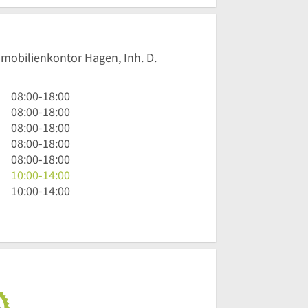
mmobilienkontor Hagen, Inh. D.
8
08:00
-
18:00
Uhr
8
08:00
-
18:00
bis
Uhr
8
08:00
-
18:00
18
bis
Uhr
8
08:00
-
18:00
Uhr
18
bis
Uhr
8
08:00
-
18:00
Uhr
18
bis
Uhr
10
10:00
-
14:00
Uhr
18
bis
Uhr
10
10:00
-
14:00
Uhr
18
bis
Uhr
Uhr
14
bis
Uhr
14
Uhr