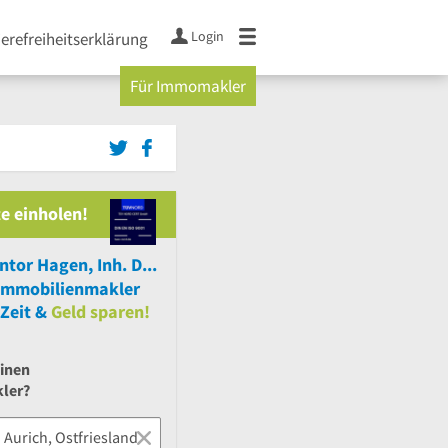
Login
ierefreiheitserklärung
Für Immomakler
e einholen!
Immobilienkontor Hagen, Inh. D. Gontjes
Immobilienmakler
Zeit &
Geld sparen!
einen
ler?