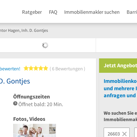
Ratgeber
FAQ
Immobilienmakler suchen
Barr
tor Hagen, Inh. D. Gontjes
Jetzt Angebot
5 von 5 Sternen
 bewerten!
6 Bewertungen
D. Gontjes
und
mehrere
anfragen und 
Öffnungszeiten
Öffnet bald: 20 Min.
Wo suchen Sie 
Fotos, Videos
Immobilienmak