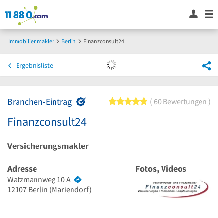
Immobilienmakler
Berlin
Finanzconsult24
Ergebnisliste
Branchen-Eintrag
5 von 5 Sternen
60 Bewertungen
Finanzconsult24
Versicherungsmakler
Adresse
Fotos, Videos
Watzmannweg 10 A
12107
Berlin
(Mariendorf)