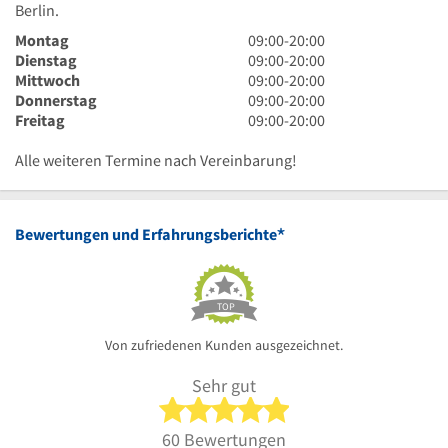
Berlin.
9
Montag
09:00
-
20:00
Uhr
9
Dienstag
09:00
-
20:00
bis
Uhr
9
Mittwoch
09:00
-
20:00
20
bis
Uhr
9
Donnerstag
09:00
-
20:00
Uhr
20
bis
Uhr
9
Freitag
09:00
-
20:00
Uhr
20
bis
Uhr
Uhr
20
bis
Alle weiteren Termine nach Vereinbarung!
Uhr
20
Uhr
*
Bewertungen und Erfahrungsberichte
TOP
Von zufriedenen Kunden ausgezeichnet.
Sehr gut
5 von 5 Sternen
60 Bewertungen