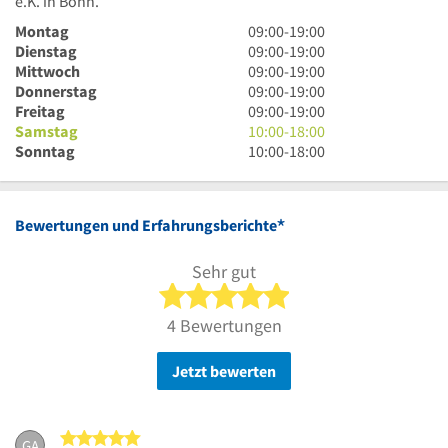
e.K. in Bonn.
9
Montag
09:00
-
19:00
Uhr
9
Dienstag
09:00
-
19:00
bis
Uhr
9
Mittwoch
09:00
-
19:00
19
bis
Uhr
9
Donnerstag
09:00
-
19:00
Uhr
19
bis
Uhr
9
Freitag
09:00
-
19:00
Uhr
19
bis
Uhr
10
Samstag
10:00
-
18:00
Uhr
19
bis
Uhr
10
Sonntag
10:00
-
18:00
Uhr
19
bis
Uhr
Uhr
18
bis
Uhr
18
*
Bewertungen und Erfahrungsberichte
Uhr
Sehr gut
5 von 5 Sternen
4 Bewertungen
Jetzt bewerten
5 von 5 Sternen
GA