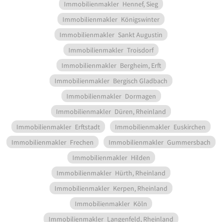
Immobilienmakler
Hennef, Sieg
Immobilienmakler
Königswinter
Immobilienmakler
Sankt Augustin
Immobilienmakler
Troisdorf
Immobilienmakler
Bergheim, Erft
Immobilienmakler
Bergisch Gladbach
Immobilienmakler
Dormagen
Immobilienmakler
Düren, Rheinland
Immobilienmakler
Erftstadt
Immobilienmakler
Euskirchen
Immobilienmakler
Frechen
Immobilienmakler
Gummersbach
Immobilienmakler
Hilden
Immobilienmakler
Hürth, Rheinland
Immobilienmakler
Kerpen, Rheinland
Immobilienmakler
Köln
Immobilienmakler
Langenfeld, Rheinland