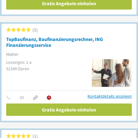
Gratis Angebote einholen
5
TopBaufinanz, Baufinanzierungsrechner, ING
Finanzierungsservice
Makler
Lessingstr. 1 a
52349
Düren
Kontaktdetails anzeigen
Gratis Angebote einholen
1