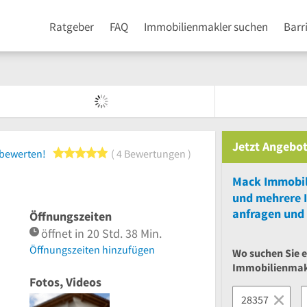
Ratgeber
FAQ
Immobilienmakler suchen
Barr
Jetzt Angebot
5 von 5 Sternen
 bewerten!
4 Bewertungen
Mack Immobil
und
mehrere
anfragen und 
Öffnungszeiten
öffnet in 20 Std. 38 Min.
Öffnungszeiten hinzufügen
Wo suchen Sie 
Immobilienmak
Fotos, Videos