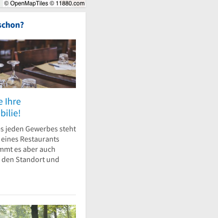
schon?
e Ihre
ilie!
s jeden Gewerbes steht
l eines Restaurants
mmt es aber auch
 den Standort und