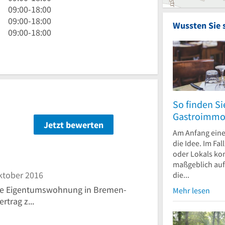
18
bis
Uhr
9
09:00
-
18:00
Uhr
18
bis
Uhr
9
09:00
-
18:00
Wussten Sie 
Uhr
18
bis
Uhr
9
09:00
-
18:00
Uhr
18
bis
Uhr
Uhr
18
bis
Uhr
18
Uhr
So finden Si
Gastroimmob
Jetzt bewerten
n
Am Anfang eine
die Idee. Im Fal
oder Lokals ko
maßgeblich auf
ktober 2016
die...
ne Eigentumswohnung in Bremen-
Mehr lesen
rtrag z...