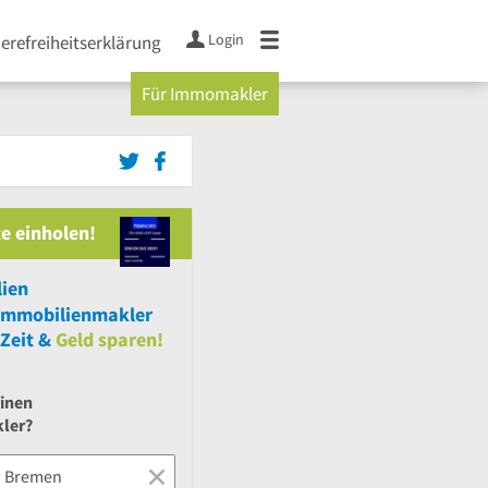
Login
ierefreiheitserklärung
Für Immomakler
e einholen!
ien
Immobilienmakler
Zeit &
Geld sparen!
einen
ler?