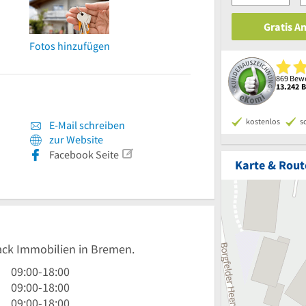
Gratis A
Fotos hinzufügen
869 Bewe
13.242 
kostenlos
s
E-Mail schreiben
zur Website
Facebook Seite
Karte & Rout
Mack Immobilien in Bremen.
9
09:00
-
18:00
Uhr
9
09:00
-
18:00
bis
Uhr
9
09:00
-
18:00