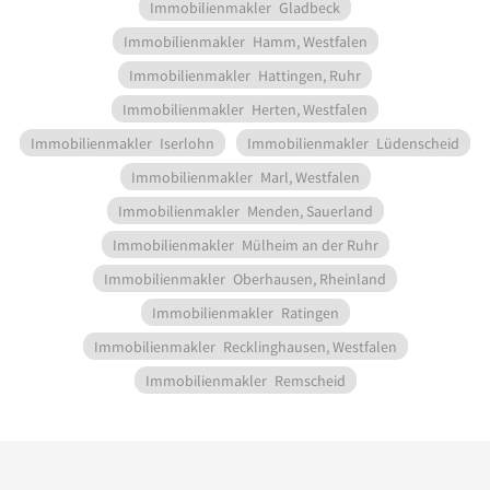
Immobilienmakler
Gladbeck
Immobilienmakler
Hamm, Westfalen
Immobilienmakler
Hattingen, Ruhr
Immobilienmakler
Herten, Westfalen
Immobilienmakler
Iserlohn
Immobilienmakler
Lüdenscheid
Immobilienmakler
Marl, Westfalen
Immobilienmakler
Menden, Sauerland
Immobilienmakler
Mülheim an der Ruhr
Immobilienmakler
Oberhausen, Rheinland
Immobilienmakler
Ratingen
Immobilienmakler
Recklinghausen, Westfalen
Immobilienmakler
Remscheid