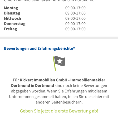
9
Montag
09:00
-
17:00
Uhr
9
Dienstag
09:00
-
17:00
bis
Uhr
9
Mittwoch
09:00
-
17:00
17
bis
Uhr
9
Donnerstag
09:00
-
17:00
Uhr
17
bis
Uhr
9
Freitag
09:00
-
17:00
Uhr
17
bis
Uhr
Uhr
17
bis
Uhr
17
*
Bewertungen und Erfahrungsberichte
Uhr
Für
Kickert Immobilien GmbH - Immobilienmakler
Dortmund in Dortmund
sind noch keine Bewertungen
abgegeben worden. Wenn Sie Erfahrungen mit diesem
Unternehmen gesammelt haben, teilen Sie diese hier mit
anderen Seitenbesuchern.
Geben Sie jetzt die erste Bewertung ab!