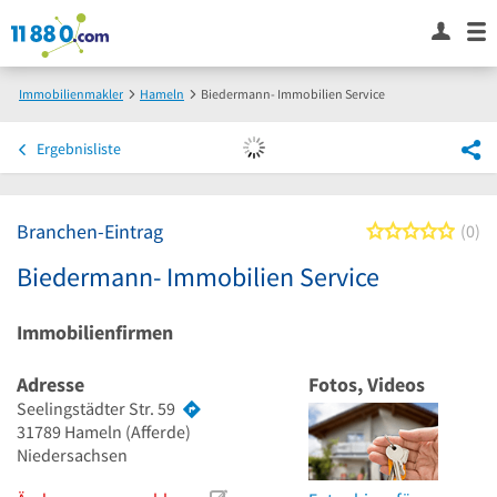
Immobilienmakler
Hameln
Biedermann- Immobilien Service
Ergebnisliste
Branchen-Eintrag
0 von
0
Biedermann- Immobilien Service
Immobilienfirmen
Adresse
Fotos, Videos
Seelingstädter Str. 59
31789
Hameln
(Afferde)
Niedersachsen