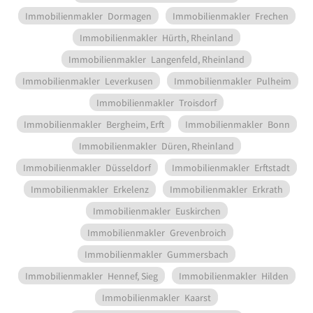
Immobilienmakler
Dormagen
Immobilienmakler
Frechen
Immobilienmakler
Hürth, Rheinland
Immobilienmakler
Langenfeld, Rheinland
Immobilienmakler
Leverkusen
Immobilienmakler
Pulheim
Immobilienmakler
Troisdorf
Immobilienmakler
Bergheim, Erft
Immobilienmakler
Bonn
Immobilienmakler
Düren, Rheinland
Immobilienmakler
Düsseldorf
Immobilienmakler
Erftstadt
Immobilienmakler
Erkelenz
Immobilienmakler
Erkrath
Immobilienmakler
Euskirchen
Immobilienmakler
Grevenbroich
Immobilienmakler
Gummersbach
Immobilienmakler
Hennef, Sieg
Immobilienmakler
Hilden
Immobilienmakler
Kaarst