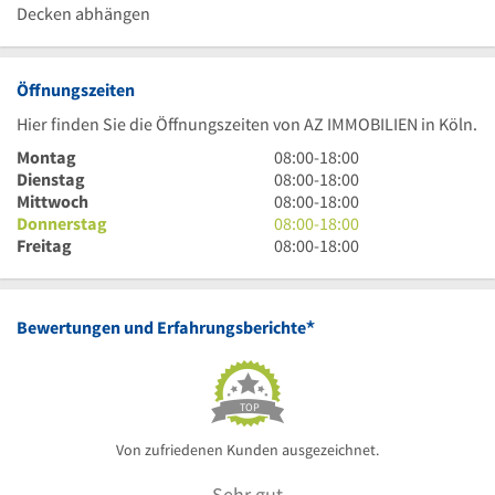
Decken abhängen
Öffnungszeiten
Hier finden Sie die Öffnungszeiten von AZ IMMOBILIEN in Köln.
8
Montag
08:00
-
18:00
Uhr
8
Dienstag
08:00
-
18:00
bis
Uhr
8
Mittwoch
08:00
-
18:00
18
bis
Uhr
8
Donnerstag
08:00
-
18:00
Uhr
18
bis
Uhr
8
Freitag
08:00
-
18:00
Uhr
18
bis
Uhr
Uhr
18
bis
Uhr
18
*
Bewertungen und Erfahrungsberichte
Uhr
TOP
Von zufriedenen Kunden ausgezeichnet.
Sehr gut