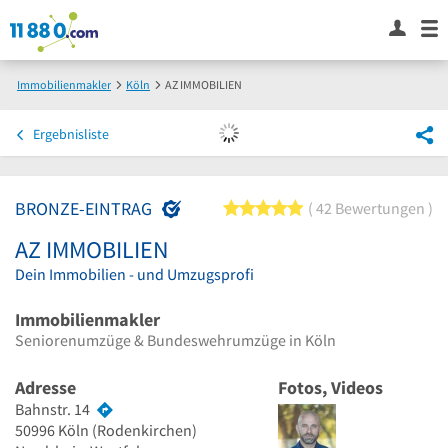
Immobilienmakler
Köln
AZ IMMOBILIEN
Ergebnisliste
BRONZE-EINTRAG
5 von 5 Sternen
42 Bewertungen
AZ IMMOBILIEN
Dein Immobilien - und Umzugsprofi
Immobilienmakler
Seniorenumzüge & Bundeswehrumzüge in Köln
Adresse
Fotos, Videos
Bahnstr. 14
50996
Köln
(Rodenkirchen)