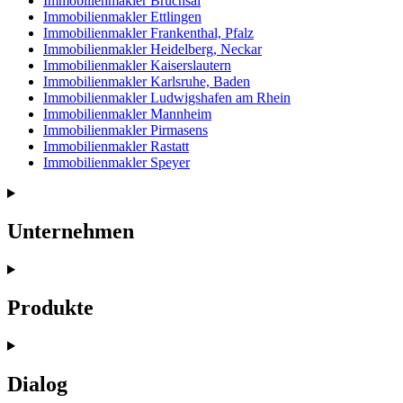
Immobilienmakler
Bruchsal
Immobilienmakler
Ettlingen
Immobilienmakler
Frankenthal, Pfalz
Immobilienmakler
Heidelberg, Neckar
Immobilienmakler
Kaiserslautern
Immobilienmakler
Karlsruhe, Baden
Immobilienmakler
Ludwigshafen am Rhein
Immobilienmakler
Mannheim
Immobilienmakler
Pirmasens
Immobilienmakler
Rastatt
Immobilienmakler
Speyer
Unternehmen
Produkte
Dialog