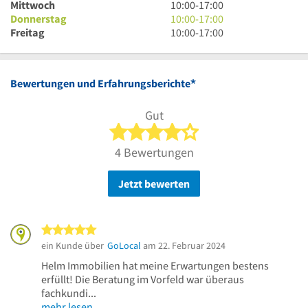
bis
Uhr
10
Mittwoch
10:00
-
17:00
17
bis
Uhr
10
Donnerstag
10:00
-
17:00
Uhr
17
bis
Uhr
10
Freitag
10:00
-
17:00
Uhr
17
bis
Uhr
Uhr
17
bis
Uhr
17
*
Bewertungen und Erfahrungsberichte
Uhr
Gut
4 von 5 Sternen
4 Bewertungen
Jetzt bewerten
5 von 5 Sternen
ein Kunde über
GoLocal
am 22. Februar 2024
Helm Immobilien hat meine Erwartungen bestens
erfüllt! Die Beratung im Vorfeld war überaus
fachkundi...
mehr lesen …