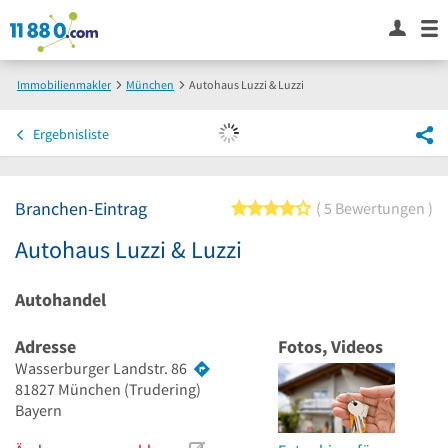
Immobilienmakler
München
Autohaus Luzzi & Luzzi
Ergebnisliste
Branchen-Eintrag
4 von 5 Sternen
5 Bewertungen
Autohaus Luzzi & Luzzi
Autohandel
Adresse
Fotos, Videos
Wasserburger Landstr. 86
81827
München
(Trudering)
Bayern