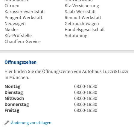
Citroen
Kfz-Versicherung
Karosseriewerkstatt
Saab-Werkstatt
Peugeot-Werkstatt
Renault-Werkstatt
Neuwagen
Gebrauchtwagen
Makler
Handelsgesellschaft
Kfz-Prüfstelle
Autotuning
Chauffeur-Service
Öffnungszeiten
Hier finden Sie die Öffnungszeiten von Autohaus Luzzi & Luzzi
in München.
8
Montag
08:00
-
18:30
Uhr
8
Dienstag
08:00
-
18:30
bis
Uhr
8
Mittwoch
08:00
-
18:30
18
bis
Uhr
8
Donnerstag
08:00
-
18:30
Uhr
18
bis
Uhr
8
Freitag
08:00
-
18:30
30
Uhr
18
bis
Uhr
30
Uhr
18
bis
Änderung vorschlagen
30
Uhr
18
30
Uhr