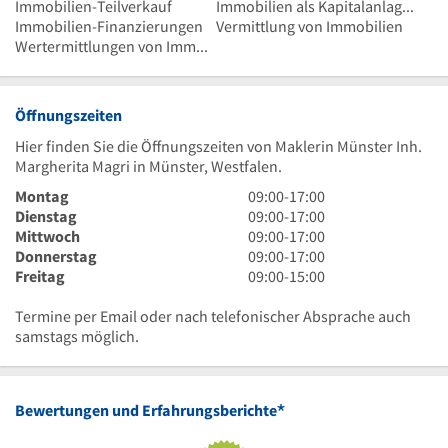
Immobilien-Teilverkauf
Immobilien als Kapitalanlagen
Immobilien-Finanzierungen
Vermittlung von Immobilien
Wertermittlungen von Immobilien
Öffnungszeiten
Hier finden Sie die Öffnungszeiten von Maklerin Münster Inh.
Margherita Magri in Münster, Westfalen.
9
Montag
09:00
-
17:00
Uhr
9
Dienstag
09:00
-
17:00
bis
Uhr
9
Mittwoch
09:00
-
17:00
17
bis
Uhr
9
Donnerstag
09:00
-
17:00
Uhr
17
bis
Uhr
9
Freitag
09:00
-
15:00
Uhr
17
bis
Uhr
Uhr
17
bis
Termine per Email oder nach telefonischer Absprache auch
Uhr
15
samstags möglich.
Uhr
*
Bewertungen und Erfahrungsberichte