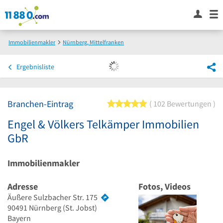
Immobilienmakler
Nürnberg, Mittelfranken
Engel & Völkers Telkämper Immobilien GbR
Ergebnisliste
Branchen-Eintrag
5 von 5 Sternen
102 Bewertungen
Engel & Völkers Telkämper Immobilien
GbR
Immobilienmakler
Adresse
Fotos, Videos
Äußere Sulzbacher Str. 175
90491
Nürnberg
(St. Jobst)
Bayern