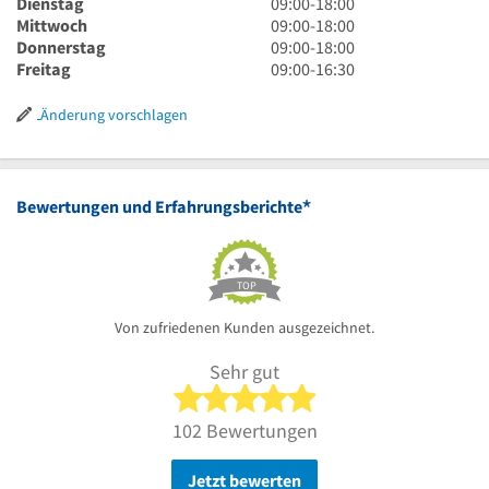
Uhr
9
Dienstag
09:00
-
18:00
bis
Uhr
9
Mittwoch
09:00
-
18:00
18
bis
Uhr
9
Donnerstag
09:00
-
18:00
Uhr
18
bis
Uhr
9
Freitag
09:00
-
16:30
Uhr
18
bis
Uhr
Uhr
18
bis
Änderung vorschlagen
Uhr
16
Uhr
30
*
Bewertungen und Erfahrungsberichte
TOP
Von zufriedenen Kunden ausgezeichnet.
Sehr gut
5 von 5 Sternen
102 Bewertungen
Jetzt bewerten