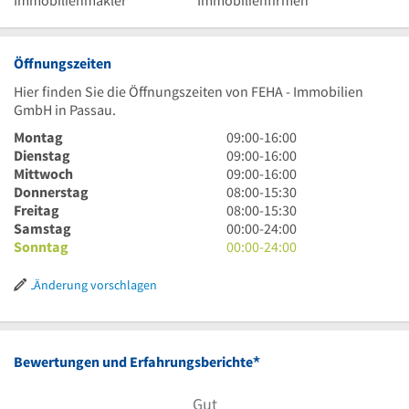
Immobilienmakler
Immobilienfirmen
Öffnungszeiten
Hier finden Sie die Öffnungszeiten von FEHA - Immobilien
GmbH in Passau.
9
Montag
09:00
-
16:00
Uhr
9
Dienstag
09:00
-
16:00
bis
Uhr
9
Mittwoch
09:00
-
16:00
16
bis
Uhr
8
Donnerstag
08:00
-
15:30
Uhr
16
bis
Uhr
8
Freitag
08:00
-
15:30
Uhr
16
bis
Uhr
0
Samstag
00:00
-
24:00
Uhr
15
bis
Uhr
0
Sonntag
00:00
-
24:00
Uhr
15
bis
Uhr
30
Uhr
24
bis
Änderung vorschlagen
30
Uhr
24
Uhr
*
Bewertungen und Erfahrungsberichte
Gut