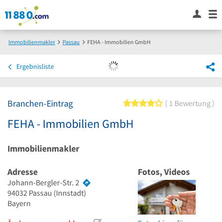
Immobilienmakler
Passau
FEHA - Immobilien GmbH
Ergebnisliste
Branchen-Eintrag
4 von 5 Sternen
1 Bewertung
FEHA - Immobilien GmbH
Immobilienmakler
Adresse
Fotos, Videos
Johann-Bergler-Str. 2
94032
Passau
(Innstadt)
Bayern