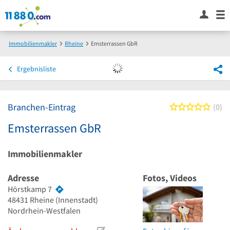
Immobilienmakler
Rheine
Emsterrassen GbR
Ergebnisliste
Branchen-Eintrag
0 von
0
Emsterrassen GbR
Immobilienmakler
Adresse
Fotos, Videos
Hörstkamp 7
48431
Rheine
(Innenstadt)
Nordrhein-Westfalen