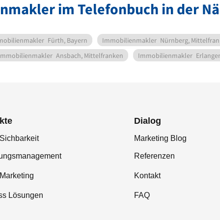
enmakler im Telefonbuch in der N
obilienmakler
Fürth, Bayern
Immobilienmakler
Nürnberg, Mittelfra
Immobilienmakler
Ansbach, Mittelfranken
Immobilienmakler
Erlange
kte
Dialog
Sichbarkeit
Marketing Blog
tungsmanagement
Referenzen
-Marketing
Kontakt
ss Lösungen
FAQ