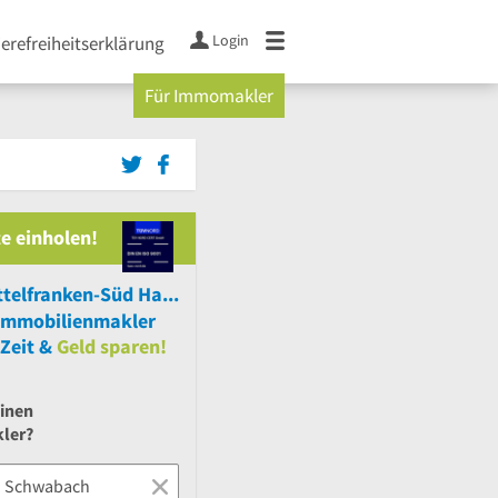
Login
ierefreiheitserklärung
Für Immomakler
e einholen!
Sparkasse Mittelfranken-Süd Hauptgeschäftsstelle Schwabach
Immobilienmakler
Zeit &
Geld sparen!
einen
ler?