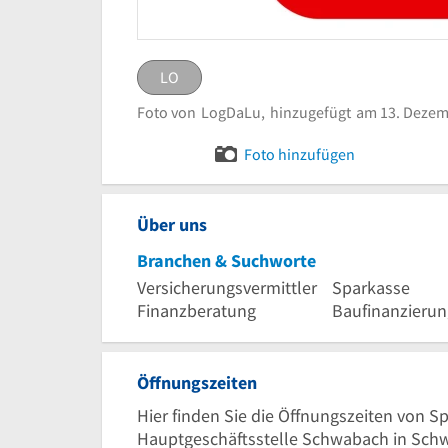
LO
LO
eingestellt von
LogDaLu
Foto von
LogDaLu,
hinzugefügt
am 13. Dezem
Logo Sparkasse Mi
Bild melden
Foto hinzufügen
Über uns
Branchen & Suchworte
Versicherungsvermittler
Sparkasse
Finanzberatung
Öffnungszeiten
Hier finden Sie die Öffnungszeiten von S
Hauptgeschäftsstelle Schwabach in Sch