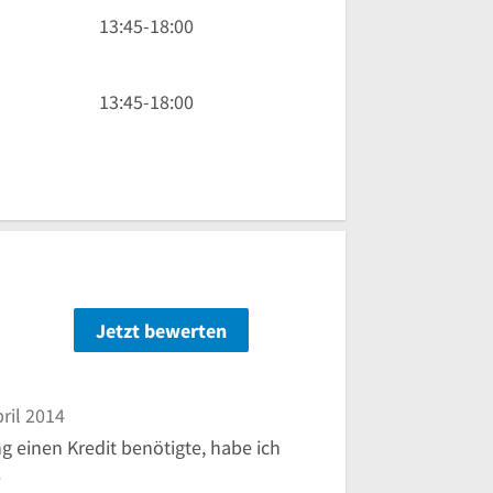
13
13:45
-
18:00
Uhr
45
bis
13
13:45
-
18:00
18
Uhr
Uhr
45
bis
18
Uhr
n
Jetzt bewerten
ril 2014
 einen Kredit benötigte, habe ich
.