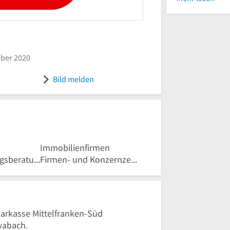
am 13. Dezember 2020
ber 2020
ttelfranken-Süd
Bild melden
Immobilienfirmen
Baufinanzierungsberatung
Firmen- und Konzernzentrale
parkasse Mittelfranken-Süd
wabach.