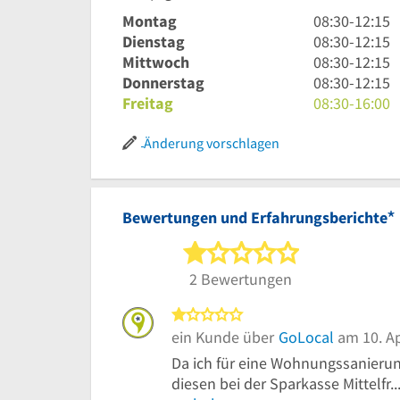
8
Montag
08:30
-
12:15
Uhr
8
Dienstag
08:30
-
12:15
30
Uhr
8
Mittwoch
08:30
-
12:15
bis
30
Uhr
8
Donnerstag
08:30
-
12:15
12
bis
30
Uhr
8
Freitag
08:30
-
16:00
Uhr
12
bis
30
Uhr
15
Uhr
12
bis
30
Änderung vorschlagen
15
Uhr
12
bis
15
Uhr
16
15
Uhr
*
Bewertungen und Erfahrungsberichte
1 von 5 Sterne
2 Bewertungen
1 von 5 Sternen
ein Kunde über
GoLocal
am 10. Ap
Da ich für eine Wohnungssanierung
diesen bei der Sparkasse Mittelfr..