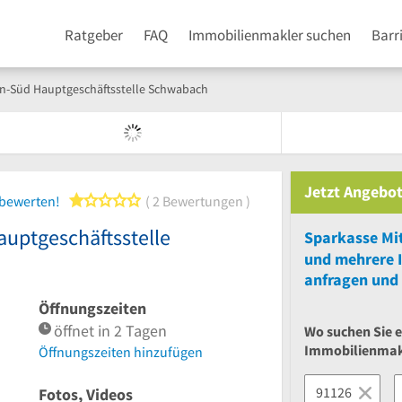
Ratgeber
FAQ
Immobilienmakler suchen
Barr
en-Süd Hauptgeschäftsstelle Schwabach
Jetzt Angebot
1 von 5 Sternen
 bewerten!
2 Bewertungen
auptgeschäftsstelle
und
mehrere
anfragen und 
Öffnungszeiten
öffnet in 2 Tagen
Wo suchen Sie 
Immobilienmak
Öffnungszeiten hinzufügen
Fotos, Videos