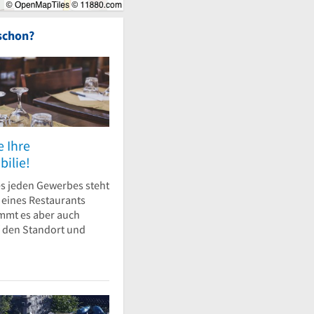
schon?
e Ihre
ilie!
s jeden Gewerbes steht
l eines Restaurants
mmt es aber auch
 den Standort und