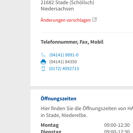
21682
Stade
(Schölisch)
Niedersachsen
Änderungen vorschlagen
Telefonnummer, Fax, Mobil
(04141) 9891-0
(04141) 84350
(0172) 4092713
Öffnungszeiten
Hier finden Sie die Öffnungszeiten von H
in Stade, Niederelbe.
9
Montag
09:00
-
12:30
Uhr
9
Dienstag
09:00
-
12:30