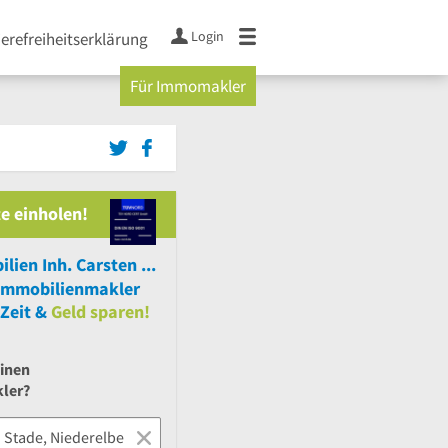
Login
ierefreiheitserklärung
Für Immomakler
e einholen!
HANSA Immobilien Inh. Carsten Voigt
Immobilienmakler
Zeit &
Geld sparen!
einen
ler?