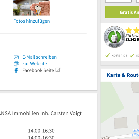
Gratis A
Fotos hinzufügen
870 Bewe
13.242 
kostenlos
s
E-Mail schreiben
zur Website
Facebook Seite
Karte & Rout
ANSA Immobilien Inh. Carsten Voigt
14
14:00
-
16:30
Uhr
14
14:00
-
16:30