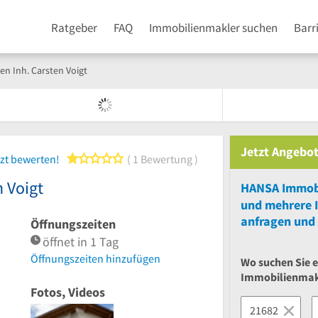
Ratgeber
FAQ
Immobilienmakler suchen
Barr
n Inh. Carsten Voigt
Jetzt Angebot
1 von 5 Sternen
zt bewerten!
1 Bewertung
 Voigt
und
mehrere
anfragen und 
Öffnungszeiten
öffnet in 1 Tag
Öffnungszeiten hinzufügen
Wo suchen Sie 
Immobilienmak
Fotos, Videos