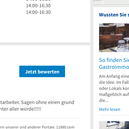
bis
Uhr
14
14:00
-
16:30
16
bis
Uhr
14
14:00
-
16:30
Wussten Sie 
Uhr
16
bis
Uhr
30
Uhr
16
bis
30
Uhr
16
30
Uhr
30
So finden Si
n
Gastroimmob
Jetzt bewerten
Am Anfang eine
die Idee. Im Fal
oder Lokals ko
maßgeblich auf
die...
itarbeiter. Sagen ohne einen grund
er aller würde!!!!!
Mehr lesen
rn unserer und anderer Portale. 11880.com