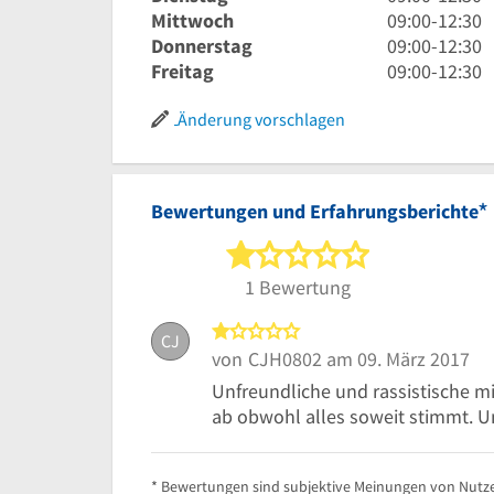
bis
Uhr
9
Mittwoch
09:00
-
12:30
12
bis
Uhr
9
Donnerstag
09:00
-
12:30
Uhr
12
bis
Uhr
9
Freitag
09:00
-
12:30
30
Uhr
12
bis
Uhr
30
Uhr
12
bis
Änderung vorschlagen
30
Uhr
12
30
Uhr
30
*
Bewertungen und Erfahrungsberichte
1 von 5 Sterne
1 Bewertung
1 von 5 Sternen
CJ
von
CJH0802
am 09. März 2017
Unfreundliche und rassistische m
ab obwohl alles soweit stimmt. Unt
* Bewertungen sind subjektive Meinungen von Nutze