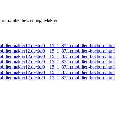
et: Immobilienbewertung, Makler
obilienmakler12.de/de/0__15_1_87/immobilien-bochum.html
obilienmakler12.de/de/0__15_1_87/immobilien-bochum.html
obilienmakler12.de/de/0__15_1_87/immobilien-bochum.html
obilienmakler12.de/de/0__15_1_87/immobilien-bochum.html
obilienmakler12.de/de/0__15_1_87/immobilien-bochum.html
obilienmakler12.de/de/0__15_1_87/immobilien-bochum.html
obilienmakler12.de/de/0__15_1_87/immobilien-bochum.html