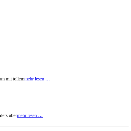
am mit tollem
mehr lesen …
ders über
mehr lesen …