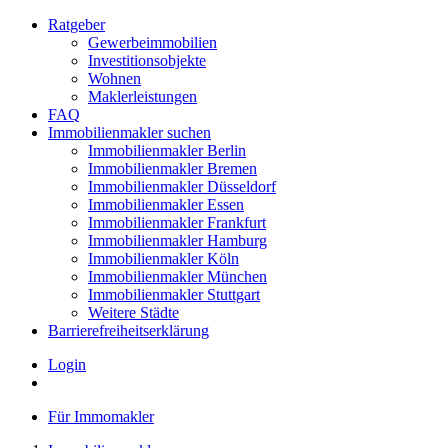
Ratgeber
Gewerbeimmobilien
Investitionsobjekte
Wohnen
Maklerleistungen
FAQ
Immobilienmakler suchen
Immobilienmakler Berlin
Immobilienmakler Bremen
Immobilienmakler Düsseldorf
Immobilienmakler Essen
Immobilienmakler Frankfurt
Immobilienmakler Hamburg
Immobilienmakler Köln
Immobilienmakler München
Immobilienmakler Stuttgart
Weitere Städte
Barrierefreiheitserklärung
Login
Für Immomakler