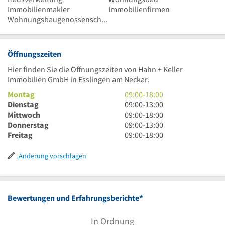
Immobilienmakler
Immobilienfirmen
Wohnungsbaugenossenschaft
Öffnungszeiten
Hier finden Sie die Öffnungszeiten von Hahn + Keller
Immobilien GmbH in Esslingen am Neckar.
9
Montag
09:00
-
18:00
Uhr
9
Dienstag
09:00
-
13:00
bis
Uhr
9
Mittwoch
09:00
-
18:00
18
bis
Uhr
9
Donnerstag
09:00
-
13:00
Uhr
13
bis
Uhr
9
Freitag
09:00
-
18:00
Uhr
18
bis
Uhr
Uhr
13
bis
Änderung vorschlagen
Uhr
18
Uhr
*
Bewertungen und Erfahrungsberichte
In Ordnung