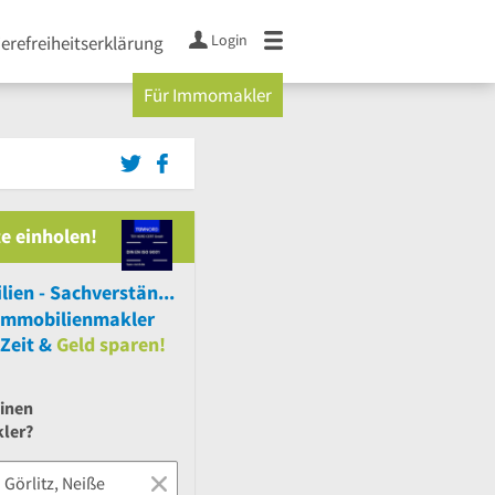
Login
ierefreiheitserklärung
Für Immomakler
e einholen!
Bau & Immobilien - Sachverständigenbüro Andreas Sauer
Immobilienmakler
Zeit &
Geld sparen!
einen
ler?