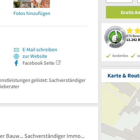
Gratis A
Fotos hinzufügen
870 Bewe
13.242 
E-Mail schreiben
zur Website
kostenlos
s
Facebook Seite
Karte & Rout
ienstleistungen gelistet: Sachverständiger
ieberater
Sachverständiger Bauwesen
Sachverständiger Immobilie