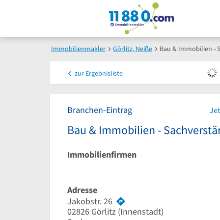
Immobilienmakler
Görlitz, Neiße
Bau & Immobilien - 
zur
Ergebnisliste
Branchen-Eintrag
Jet
Bau & Immobilien - Sachverst
Immobilienfirmen
Adresse
Jakobstr. 26
02826
Görlitz
(Innenstadt)