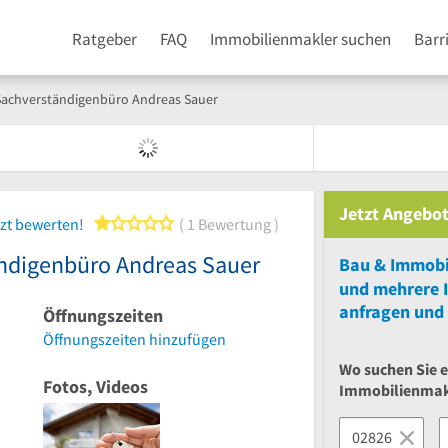
Ratgeber
FAQ
Immobilienmakler suchen
Barr
Sachverständigenbüro Andreas Sauer
Jetzt Angebot
1 von 5 Sternen
zt bewerten!
1 Bewertung
ändigenbüro Andreas Sauer
und
mehrere
anfragen und 
Öffnungszeiten
Öffnungszeiten hinzufügen
Wo suchen Sie 
Fotos, Videos
Immobilienmak