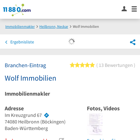
Immobilienmakler
Heilbronn, Neckar
Wolf Immobilien
Ergebnisliste
Branchen-Eintrag
5 von 5 Sternen
13 Bewertungen
Wolf Immobilien
Immobilienmakler
Adresse
Fotos, Videos
Im Kreuzgrund 67
74080
Heilbronn
(Böckingen)
Baden-Württemberg