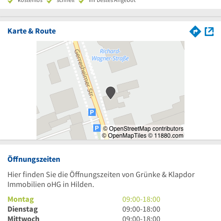
Karte & Route
Öffnungszeiten
Hier finden Sie die Öffnungszeiten von Grünke & Klapdor
Immobilien oHG in Hilden.
9
Montag
09:00
-
18:00
Uhr
9
Dienstag
09:00
-
18:00
bis
Uhr
9
Mittwoch
09:00
-
18:00