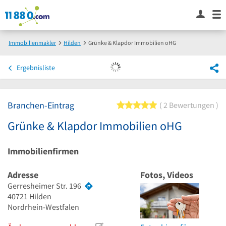
Immobilienmakler
Hilden
Grünke & Klapdor Immobilien oHG
Ergebnisliste
Branchen-Eintrag
5 von 5 Sternen
2 Bewertungen
Grünke & Klapdor Immobilien oHG
Immobilienfirmen
Adresse
Fotos, Videos
Gerresheimer Str. 196
40721
Hilden
Nordrhein-Westfalen