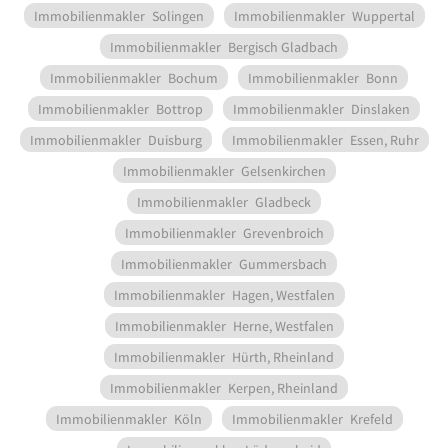
Immobilienmakler
Solingen
Immobilienmakler
Wuppertal
Immobilienmakler
Bergisch Gladbach
Immobilienmakler
Bochum
Immobilienmakler
Bonn
Immobilienmakler
Bottrop
Immobilienmakler
Dinslaken
Immobilienmakler
Duisburg
Immobilienmakler
Essen, Ruhr
Immobilienmakler
Gelsenkirchen
Immobilienmakler
Gladbeck
Immobilienmakler
Grevenbroich
Immobilienmakler
Gummersbach
Immobilienmakler
Hagen, Westfalen
Immobilienmakler
Herne, Westfalen
Immobilienmakler
Hürth, Rheinland
Immobilienmakler
Kerpen, Rheinland
Immobilienmakler
Köln
Immobilienmakler
Krefeld