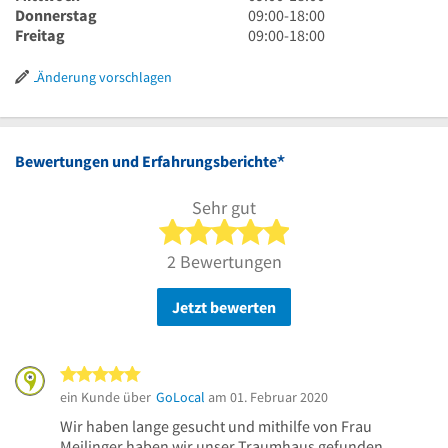
18
bis
Uhr
9
Donnerstag
09:00
-
18:00
Uhr
18
bis
Uhr
9
Freitag
09:00
-
18:00
Uhr
18
bis
Uhr
Uhr
18
bis
Änderung vorschlagen
Uhr
18
Uhr
*
Bewertungen und Erfahrungsberichte
Sehr gut
5 von 5 Sternen
2 Bewertungen
Jetzt bewerten
5 von 5 Sternen
ein Kunde über
GoLocal
am 01. Februar 2020
Wir haben lange gesucht und mithilfe von Frau
Meilinger haben wir unser Traumhaus gefunden.