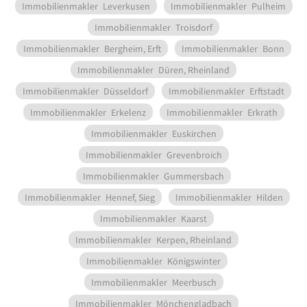
Immobilienmakler
Leverkusen
Immobilienmakler
Pulheim
Immobilienmakler
Troisdorf
Immobilienmakler
Bergheim, Erft
Immobilienmakler
Bonn
Immobilienmakler
Düren, Rheinland
Immobilienmakler
Düsseldorf
Immobilienmakler
Erftstadt
Immobilienmakler
Erkelenz
Immobilienmakler
Erkrath
Immobilienmakler
Euskirchen
Immobilienmakler
Grevenbroich
Immobilienmakler
Gummersbach
Immobilienmakler
Hennef, Sieg
Immobilienmakler
Hilden
Immobilienmakler
Kaarst
Immobilienmakler
Kerpen, Rheinland
Immobilienmakler
Königswinter
Immobilienmakler
Meerbusch
Immobilienmakler
Mönchengladbach