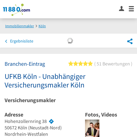
Immobilienmakler
Köln
UFKB Köln - Unabhängiger Versicherungsmakler Köln
Ergebnisliste
Branchen-Eintrag
5 von 5 Sternen
51 Bewertungen
UFKB Köln - Unabhängiger
Versicherungsmakler Köln
Versicherungsmakler
Adresse
Fotos, Videos
Hohenzollernring 38
50672
Köln
(Neustadt-Nord)
Nordrhein-Westfalen