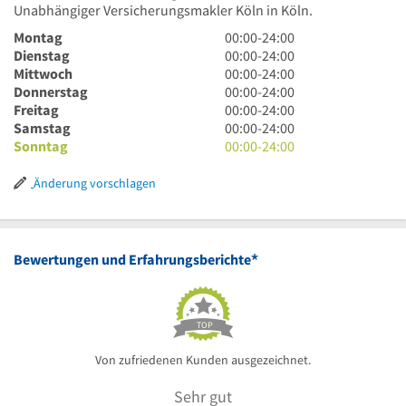
Unabhängiger Versicherungsmakler Köln in Köln.
0
Montag
00:00
-
24:00
Uhr
0
Dienstag
00:00
-
24:00
bis
Uhr
0
Mittwoch
00:00
-
24:00
24
bis
Uhr
0
Donnerstag
00:00
-
24:00
Uhr
24
bis
Uhr
0
Freitag
00:00
-
24:00
Uhr
24
bis
Uhr
0
Samstag
00:00
-
24:00
Uhr
24
bis
Uhr
0
Sonntag
00:00
-
24:00
Uhr
24
bis
Uhr
Uhr
24
bis
Änderung vorschlagen
Uhr
24
Uhr
*
Bewertungen und Erfahrungsberichte
TOP
Von zufriedenen Kunden ausgezeichnet.
Sehr gut