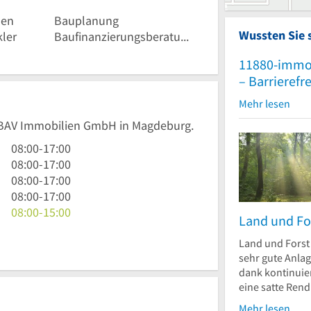
men
Bauplanung
Wussten Sie 
ler
Baufinanzierungsberatung
11880-immo
– Barrierefr
Mehr lesen
FIBAV Immobilien GmbH in Magdeburg.
8
08:00
-
17:00
Uhr
8
08:00
-
17:00
bis
Uhr
8
08:00
-
17:00
17
bis
Uhr
8
08:00
-
17:00
Uhr
17
bis
Uhr
8
08:00
-
15:00
Land und Fo
Uhr
17
bis
Uhr
Uhr
17
bis
Land und Forst 
sehr gute Anlag
Uhr
15
dank kontinuier
Uhr
eine satte Rendi
Mehr lesen