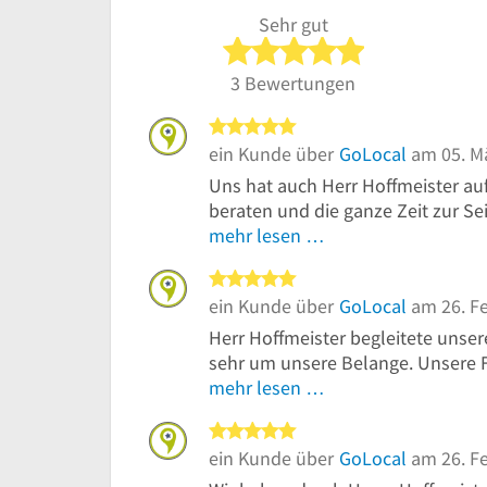
Sehr gut
5 von 5 Sterne
3 Bewertungen
5 von 5 Sternen
ein Kunde über
GoLocal
am 05. M
Uns hat auch Herr Hoffmeister 
beraten und die ganze Zeit zur Seit
mehr lesen …
5 von 5 Sternen
ein Kunde über
GoLocal
am 26. F
Herr Hoffmeister begleitete uns
sehr um unsere Belange. Unsere F
mehr lesen …
5 von 5 Sternen
ein Kunde über
GoLocal
am 26. F