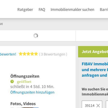
Ratgeber
FAQ
Immobilienmakler suchen
Barr
bH
Jetzt Angebot
5 von 5 Sternen
 bewerten!
3 Bewertungen
FIBAV Immobi
und
mehrere
anfragen und 
Öffnungszeiten
schließt in 4 Std. 10 Min.
Wo suchen Sie 
Öffnungszeiten hinzufügen
Immobilienmak
Fotos, Videos