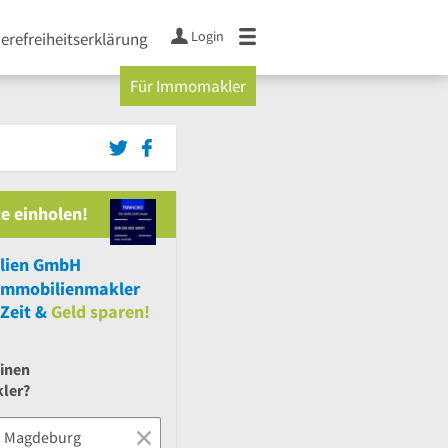
Login
ierefreiheitserklärung
Für Immomakler
e einholen!
lien GmbH
Immobilienmakler
Zeit &
Geld sparen!
einen
ler?