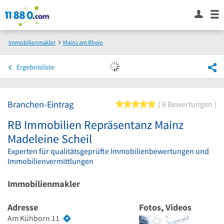
Immobilienmakler
Mainz am Rhein
RB Immobilien Repräsentanz Mainz Madeleine Scheil
Ergebnisliste
Branchen-Eintrag
5 von 5 Sternen
6 Bewertungen
RB Immobilien Repräsentanz Mainz
Madeleine Scheil
Experten für qualitätsgeprüfte Immobilienbewertungen und
Immobilienvermittlungen
Immobilienmakler
Adresse
Fotos, Videos
Am Kühborn 11