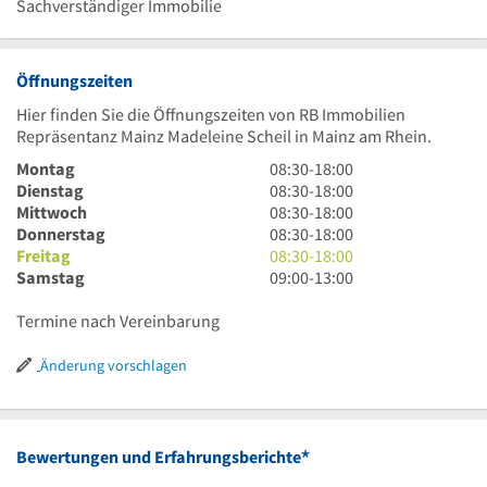
Sachverständiger Immobilie
Öffnungszeiten
Hier finden Sie die Öffnungszeiten von RB Immobilien
Repräsentanz Mainz Madeleine Scheil in Mainz am Rhein.
8
Montag
08:30
-
18:00
Uhr
8
Dienstag
08:30
-
18:00
30
Uhr
8
Mittwoch
08:30
-
18:00
bis
30
Uhr
8
Donnerstag
08:30
-
18:00
18
bis
30
Uhr
8
Freitag
08:30
-
18:00
Uhr
18
bis
30
Uhr
9
Samstag
09:00
-
13:00
Uhr
18
bis
30
Uhr
Uhr
18
bis
bis
Termine nach Vereinbarung
Uhr
18
13
Uhr
Uhr
Änderung vorschlagen
*
Bewertungen und Erfahrungsberichte