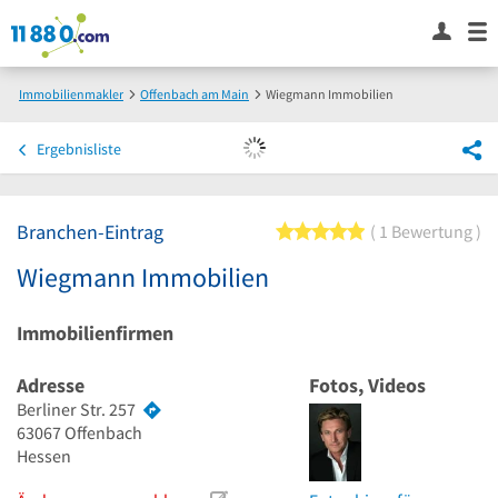
Immobilienmakler
Offenbach am Main
Wiegmann Immobilien
Ergebnisliste
Branchen-Eintrag
5 von 5 Sternen
1 Bewertung
Wiegmann Immobilien
Immobilienfirmen
Adresse
Fotos, Videos
Berliner Str. 257
63067
Offenbach
Hessen