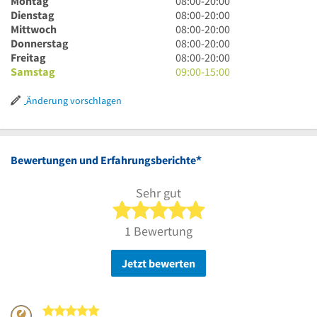
Montag
08:00
-
20:00
Uhr
8
Dienstag
08:00
-
20:00
bis
Uhr
8
Mittwoch
08:00
-
20:00
20
bis
Uhr
8
Donnerstag
08:00
-
20:00
Uhr
20
bis
Uhr
8
Freitag
08:00
-
20:00
Uhr
20
bis
Uhr
9
Samstag
09:00
-
15:00
Uhr
20
bis
Uhr
Uhr
20
bis
Änderung vorschlagen
Uhr
15
Uhr
*
Bewertungen und Erfahrungsberichte
Sehr gut
5 von 5 Sternen
1 Bewertung
Jetzt bewerten
5 von 5 Sternen