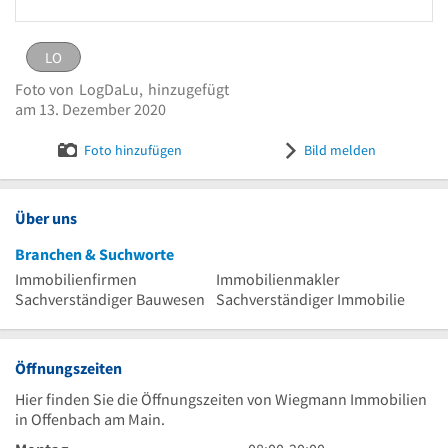
LO
LO
eingestellt von
LogDaLu
am 13. Dezember 2020
Foto von
LogDaLu,
hinzugefügt
Logo Wiegmann Immobilien
Bild melden
am 13. Dezember 2020
Foto hinzufügen
Bild melden
Über uns
Branchen & Suchworte
Immobilienfirmen
Immobilienmakler
Sachverständiger Bauwesen
Sachverständiger Immobilie
Öffnungszeiten
Hier finden Sie die Öffnungszeiten von Wiegmann Immobilien
in Offenbach am Main.
8