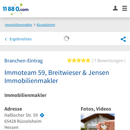
Immobilienmakler
Rüsselsheim
Immoteam 59, Breitwieser & Jensen Immobilienmakler
Ergebnisliste
Branchen-Eintrag
5 von 5 Sternen
7 Bewertungen
Immoteam 59, Breitwieser & Jensen
Immobilienmakler
Immobilienmakler
Adresse
Fotos, Videos
Haßlocher Str. 59
65428
Rüsselsheim
Hessen