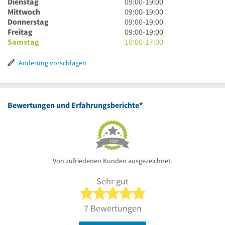
Uhr
9
Dienstag
09:00
-
19:00
bis
Uhr
9
Mittwoch
09:00
-
19:00
19
bis
Uhr
9
Donnerstag
09:00
-
19:00
Uhr
19
bis
Uhr
9
Freitag
09:00
-
19:00
Uhr
19
bis
Uhr
10
Samstag
10:00
-
17:00
Uhr
19
bis
Uhr
Uhr
19
bis
Änderung vorschlagen
Uhr
17
Uhr
*
Bewertungen und Erfahrungsberichte
TOP
Von zufriedenen Kunden ausgezeichnet.
Sehr gut
5 von 5 Sternen
7 Bewertungen