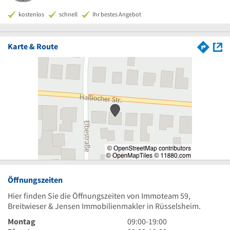
kostenlos
schnell
Ihr bestes Angebot
Karte & Route
Öffnungszeiten
Hier finden Sie die Öffnungszeiten von Immoteam 59,
Breitwieser & Jensen Immobilienmakler in Rüsselsheim.
9
Montag
09:00
-
19:00