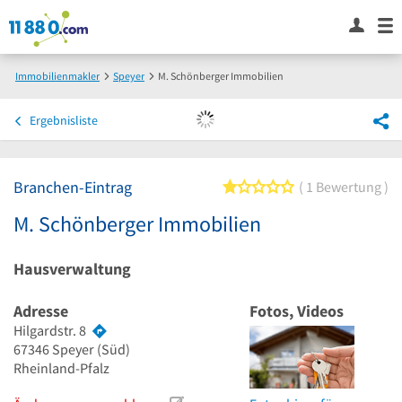
Immobilienmakler
Speyer
M. Schönberger Immobilien
Ergebnisliste
Branchen-Eintrag
1 von 5 Sternen
1 Bewertung
M. Schönberger Immobilien
Hausverwaltung
Adresse
Fotos, Videos
Hilgardstr. 8
67346
Speyer
(Süd)
Rheinland-Pfalz