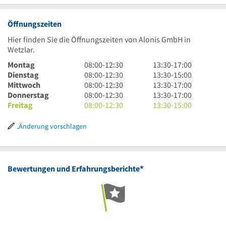
Öffnungszeiten
Hier finden Sie die Öffnungszeiten von Alonis GmbH in
Wetzlar.
8
13
Montag
08:00
-
12:30
13:30
-
17:00
Uhr
8
Uhr
13
Dienstag
08:00
-
12:30
13:30
-
15:00
bis
Uhr
8
30
Uhr
13
Mittwoch
08:00
-
12:30
13:30
-
17:00
12
bis
Uhr
8
bis
30
Uhr
13
Donnerstag
08:00
-
12:30
13:30
-
17:00
Uhr
12
bis
Uhr
8
17
bis
30
Uhr
13
Freitag
08:00
-
12:30
13:30
-
15:00
30
Uhr
12
bis
Uhr
Uhr
15
bis
30
Uhr
30
Uhr
12
bis
Uhr
17
bis
30
Änderung vorschlagen
30
Uhr
12
Uhr
17
bis
30
Uhr
Uhr
15
30
Uhr
*
Bewertungen und Erfahrungsberichte