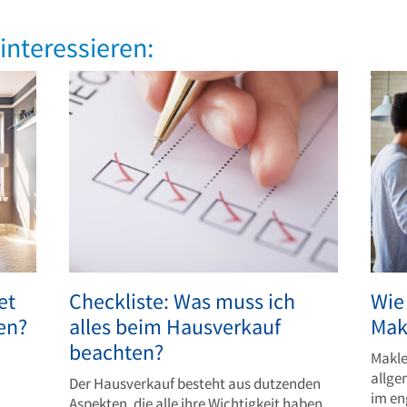
interessieren:
et
Checkliste: Was muss ich
Wie
en?
alles beim Hausverkauf
Mak
beachten?
Makle
allge
Der Hausverkauf besteht aus dutzenden
im en
Aspekten, die alle ihre Wichtigkeit haben.