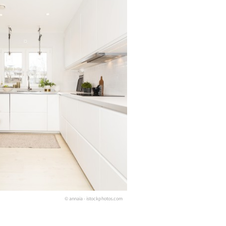
© annaia - istockphotos.com