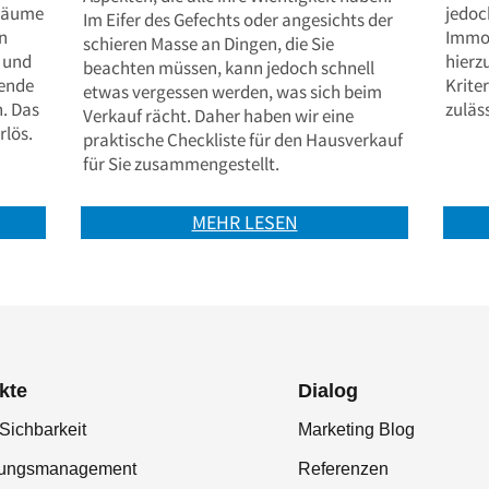
 Räume
jedoc
Im Eifer des Gefechts oder angesichts der
n
Immob
schieren Masse an Dingen, die Sie
 und
hierz
beachten müssen, kann jedoch schnell
sende
Krite
etwas vergessen werden, was sich beim
. Das
zuläs
Verkauf rächt. Daher haben wir eine
rlös.
praktische Checkliste für den Hausverkauf
für Sie zusammengestellt.
MEHR LESEN
kte
Dialog
Sichbarkeit
Marketing Blog
tungsmanagement
Referenzen