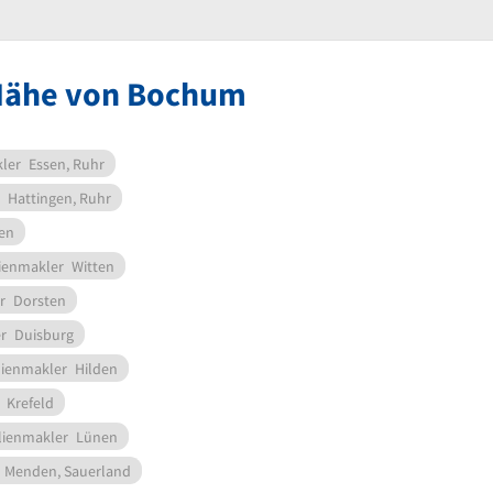
 Nähe von Bochum
ler
Essen, Ruhr
Hattingen, Ruhr
len
ienmakler
Witten
r
Dorsten
r
Duisburg
ienmakler
Hilden
Krefeld
ienmakler
Lünen
Menden, Sauerland