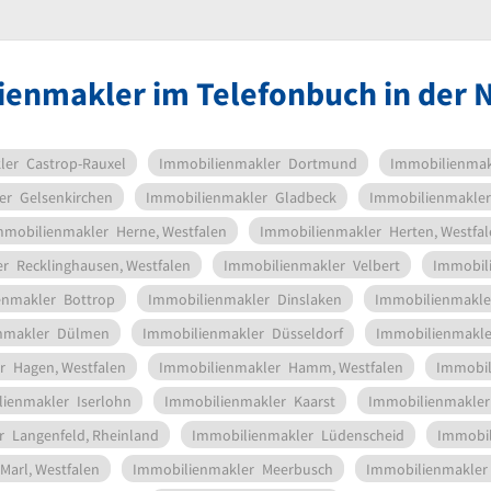
ienmakler im Telefonbuch in der
ler
Castrop-Rauxel
Immobilienmakler
Dortmund
Immobilienmak
er
Gelsenkirchen
Immobilienmakler
Gladbeck
Immobilienmakler
mmobilienmakler
Herne, Westfalen
Immobilienmakler
Herten, Westfa
er
Recklinghausen, Westfalen
Immobilienmakler
Velbert
Immobil
enmakler
Bottrop
Immobilienmakler
Dinslaken
Immobilienmakle
nmakler
Dülmen
Immobilienmakler
Düsseldorf
Immobilienmakle
r
Hagen, Westfalen
Immobilienmakler
Hamm, Westfalen
Immobil
lienmakler
Iserlohn
Immobilienmakler
Kaarst
Immobilienmakler
r
Langenfeld, Rheinland
Immobilienmakler
Lüdenscheid
Immobil
Marl, Westfalen
Immobilienmakler
Meerbusch
Immobilienmakler