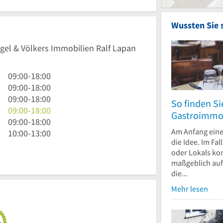
Wussten Sie 
ngel & Völkers Immobilien Ralf Lapan
9
09:00
-
18:00
Uhr
9
09:00
-
18:00
bis
Uhr
9
09:00
-
18:00
So finden Si
18
bis
Uhr
9
09:00
-
18:00
Gastroimmob
Uhr
18
bis
Uhr
9
09:00
-
18:00
Am Anfang eine
Uhr
18
bis
Uhr
10
10:00
-
13:00
die Idee. Im Fal
Uhr
18
bis
Uhr
oder Lokals ko
Uhr
18
bis
maßgeblich auf
Uhr
13
die...
Uhr
Mehr lesen