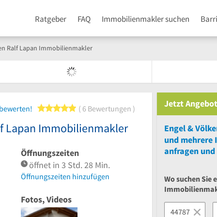
Ratgeber
FAQ
Immobilienmakler suchen
Barr
en Ralf Lapan Immobilienmakler
Jetzt Angebot
5 von 5 Sternen
 bewerten!
6 Bewertungen
lf Lapan Immobilienmakler
und
mehrere
anfragen und 
Öffnungszeiten
öffnet in 3 Std. 28 Min.
Öffnungszeiten hinzufügen
Wo suchen Sie 
Immobilienmak
Fotos, Videos