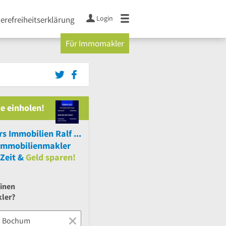
Login
ierefreiheitserklärung
Für Immomakler
e einholen!
Engel & Völkers Immobilien Ralf Lapan Immobilienmakler
Immobilienmakler
Zeit &
Geld sparen!
einen
ler?