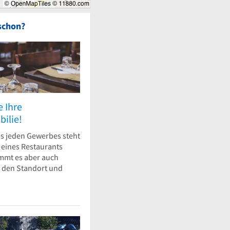
schon?
e Ihre
ilie!
s jeden Gewerbes steht
l eines Restaurants
mmt es aber auch
 den Standort und