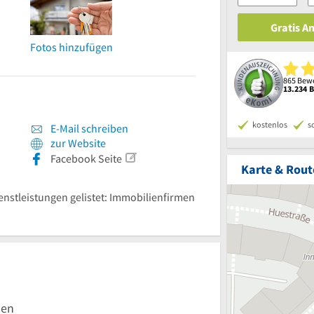
Gratis A
Fotos hinzufügen
865 Bewe
13.234 
kostenlos
s
E-Mail schreiben
zur Website
Facebook Seite
Karte & Rout
ienstleistungen gelistet: Immobilienfirmen
men