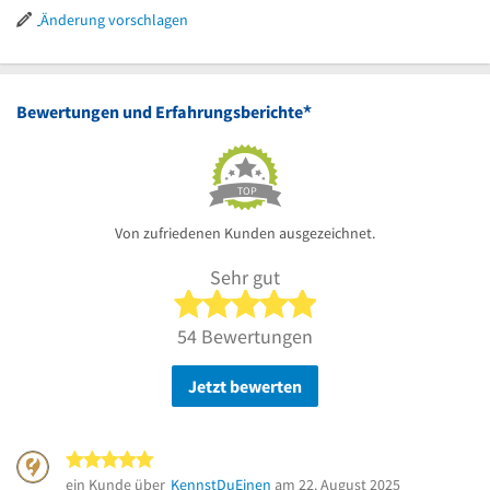
Uhr
17
bis
Änderung vorschlagen
Uhr
15
Uhr
*
Bewertungen und Erfahrungsberichte
TOP
Von zufriedenen Kunden ausgezeichnet.
Sehr gut
5 von 5 Sternen
54 Bewertungen
Jetzt bewerten
5 von 5 Sternen
ein Kunde über
KennstDuEinen
am 22. August 2025