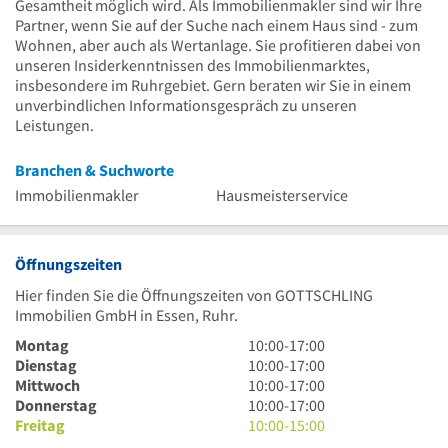
Gesamtheit möglich wird. Als Immobilienmakler sind wir Ihre
Partner, wenn Sie auf der Suche nach einem Haus sind - zum
Wohnen, aber auch als Wertanlage. Sie profitieren dabei von
unseren Insiderkenntnissen des Immobilienmarktes,
insbesondere im Ruhrgebiet. Gern beraten wir Sie in einem
unverbindlichen Informationsgespräch zu unseren
Leistungen.
Branchen & Suchworte
Immobilienmakler
Hausmeisterservice
Öffnungszeiten
Hier finden Sie die Öffnungszeiten von GOTTSCHLING
Immobilien GmbH in Essen, Ruhr.
10
Montag
10:00
-
17:00
Uhr
10
Dienstag
10:00
-
17:00
bis
Uhr
10
Mittwoch
10:00
-
17:00
17
bis
Uhr
10
Donnerstag
10:00
-
17:00
Uhr
17
bis
Uhr
10
Freitag
10:00
-
15:00
Uhr
17
bis
Uhr