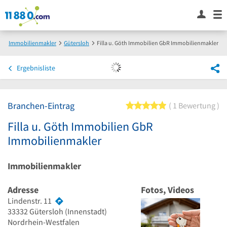
Immobilienmakler
Gütersloh
Filla u. Göth Immobilien GbR Immobilienmakler
Ergebnisliste
Branchen-Eintrag
5 von 5 Sternen
1 Bewertung
Filla u. Göth Immobilien GbR
Immobilienmakler
Immobilienmakler
Adresse
Fotos, Videos
Lindenstr. 11
33332
Gütersloh
(Innenstadt)
Nordrhein-Westfalen