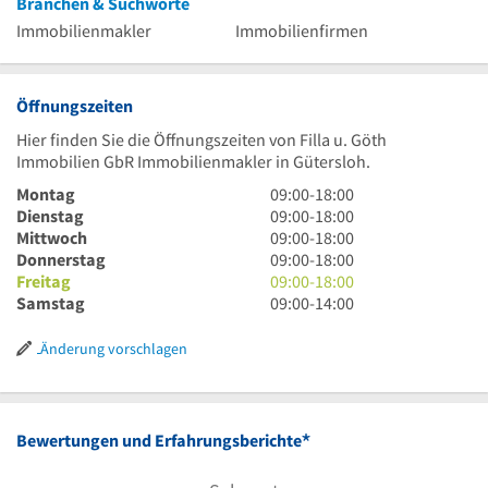
Branchen & Suchworte
Immobilienmakler
Immobilienfirmen
Öffnungszeiten
Hier finden Sie die Öffnungszeiten von Filla u. Göth
Immobilien GbR Immobilienmakler in Gütersloh.
9
Montag
09:00
-
18:00
Uhr
9
Dienstag
09:00
-
18:00
bis
Uhr
9
Mittwoch
09:00
-
18:00
18
bis
Uhr
9
Donnerstag
09:00
-
18:00
Uhr
18
bis
Uhr
9
Freitag
09:00
-
18:00
Uhr
18
bis
Uhr
9
Samstag
09:00
-
14:00
Uhr
18
bis
Uhr
Uhr
18
bis
Änderung vorschlagen
Uhr
14
Uhr
*
Bewertungen und Erfahrungsberichte