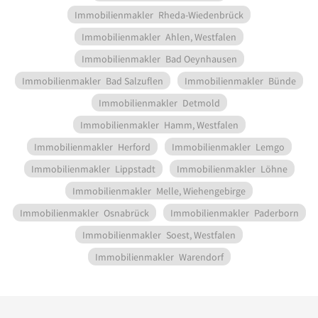
Immobilienmakler
Rheda-Wiedenbrück
Immobilienmakler
Ahlen, Westfalen
Immobilienmakler
Bad Oeynhausen
Immobilienmakler
Bad Salzuflen
Immobilienmakler
Bünde
Immobilienmakler
Detmold
Immobilienmakler
Hamm, Westfalen
Immobilienmakler
Herford
Immobilienmakler
Lemgo
Immobilienmakler
Lippstadt
Immobilienmakler
Löhne
Immobilienmakler
Melle, Wiehengebirge
Immobilienmakler
Osnabrück
Immobilienmakler
Paderborn
Immobilienmakler
Soest, Westfalen
Immobilienmakler
Warendorf