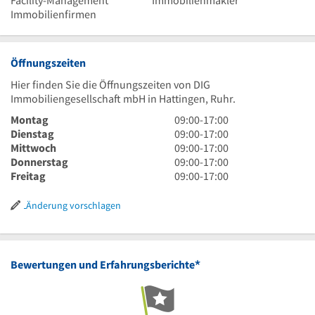
Facility-Management
Immobilienmakler
Immobilienfirmen
Öffnungszeiten
Hier finden Sie die Öffnungszeiten von DIG
Immobiliengesellschaft mbH in Hattingen, Ruhr.
9
Montag
09:00
-
17:00
Uhr
9
Dienstag
09:00
-
17:00
bis
Uhr
9
Mittwoch
09:00
-
17:00
17
bis
Uhr
9
Donnerstag
09:00
-
17:00
Uhr
17
bis
Uhr
9
Freitag
09:00
-
17:00
Uhr
17
bis
Uhr
Uhr
17
bis
Änderung vorschlagen
Uhr
17
Uhr
*
Bewertungen und Erfahrungsberichte