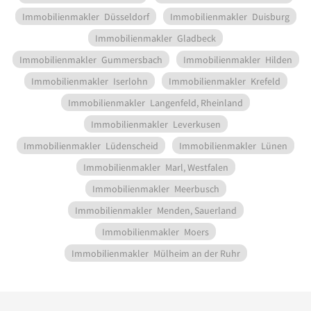
Immobilienmakler
Düsseldorf
Immobilienmakler
Duisburg
Immobilienmakler
Gladbeck
Immobilienmakler
Gummersbach
Immobilienmakler
Hilden
Immobilienmakler
Iserlohn
Immobilienmakler
Krefeld
Immobilienmakler
Langenfeld, Rheinland
Immobilienmakler
Leverkusen
Immobilienmakler
Lüdenscheid
Immobilienmakler
Lünen
Immobilienmakler
Marl, Westfalen
Immobilienmakler
Meerbusch
Immobilienmakler
Menden, Sauerland
Immobilienmakler
Moers
Immobilienmakler
Mülheim an der Ruhr