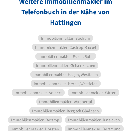
Weitere Immobilienmakler im
Telefonbuch in der Nähe von
Hattingen
Immobilienmakler
Bochum
Immobilienmakler
Castrop-Rauxel
Immobilienmakler
Essen, Ruhr
Immobilienmakler
Gelsenkirchen
Immobilienmakler
Hagen, Westfalen
Immobilienmakler
Herne, Westfalen
Immobilienmakler
Velbert
Immobilienmakler
Witten
Immobilienmakler
Wuppertal
Immobilienmakler
Bergisch Gladbach
Immobilienmakler
Bottrop
Immobilienmakler
Dinslaken
Immobilienmakler
Dorsten
Immobilienmakler
Dortmund