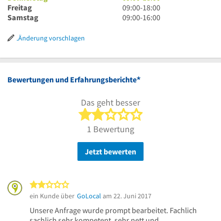
18
bis
Uhr
9
Freitag
09:00
-
18:00
Uhr
18
bis
Uhr
9
Samstag
09:00
-
16:00
Uhr
18
bis
Uhr
Uhr
18
bis
Änderung vorschlagen
Uhr
16
Uhr
*
Bewertungen und Erfahrungsberichte
Das geht besser
2 von 5 Sternen
1 Bewertung
Jetzt bewerten
2 von 5 Sternen
ein Kunde über
GoLocal
am 22. Juni 2017
Unsere Anfrage wurde prompt bearbeitet. Fachlich
sachlich sehr kompetent, sehr nett und ...