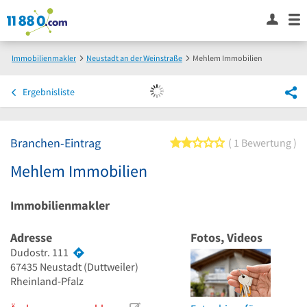
Immobilienmakler
Neustadt an der Weinstraße
Mehlem Immobilien
Ergebnisliste
Branchen-Eintrag
2 von 5 Sternen
1 Bewertung
Mehlem Immobilien
Immobilienmakler
Adresse
Fotos, Videos
Dudostr. 111
67435
Neustadt
(Duttweiler)
Rheinland-Pfalz