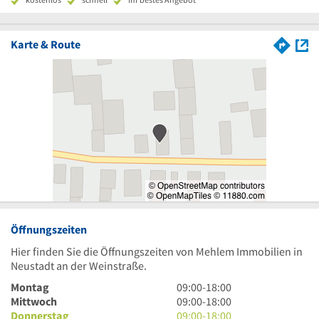
Karte & Route
Öffnungszeiten
Hier finden Sie die Öffnungszeiten von Mehlem Immobilien in
Neustadt an der Weinstraße.
9
Montag
09:00
-
18:00
Uhr
9
Mittwoch
09:00
-
18:00
bis
Uhr
9
Donnerstag
09:00
-
18:00