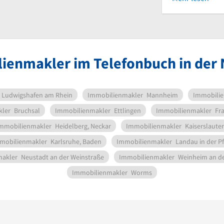
ienmakler im Telefonbuch in der
Ludwigshafen am Rhein
Immobilienmakler
Mannheim
Immobili
kler
Bruchsal
Immobilienmakler
Ettlingen
Immobilienmakler
Fra
mmobilienmakler
Heidelberg, Neckar
Immobilienmakler
Kaiserslaute
mobilienmakler
Karlsruhe, Baden
Immobilienmakler
Landau in der Pf
makler
Neustadt an der Weinstraße
Immobilienmakler
Weinheim an de
Immobilienmakler
Worms