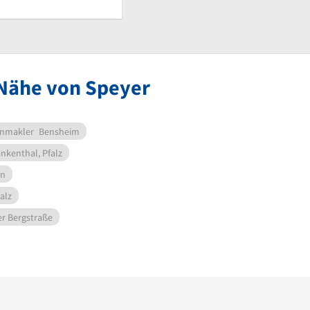
 Nähe von Speyer
enmakler
Bensheim
nkenthal, Pfalz
rn
alz
r Bergstraße