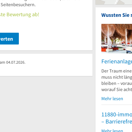
n Seitenbesuchern.
rste Bewertung ab!
Wussten Sie 
werten
Ferienanlag
 am 04.07.2026.
Der Traum eine
muss nicht län
bleiben – vorau
worauf Sie acht
Mehr lesen
11880-immo
– Barrierefr
Mehr lesen