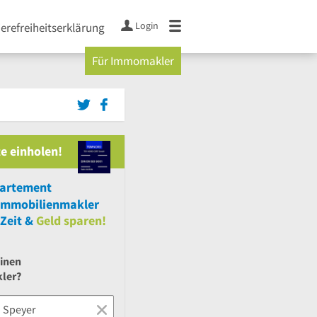
Login
ierefreiheitserklärung
Für Immomakler
e einholen!
partement
Immobilienmakler
Zeit &
Geld sparen!
einen
ler?