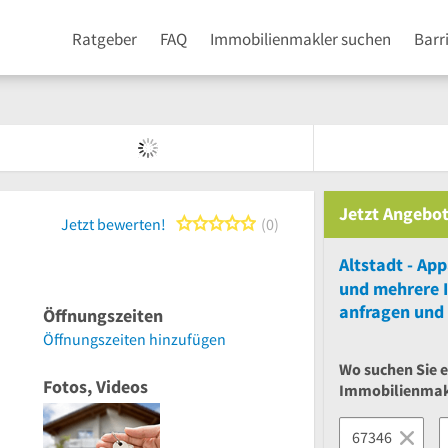
Ratgeber
FAQ
Immobilienmakler suchen
Barr
Jetzt Angebot
0 von 5 Sternen
Jetzt bewerten!
0
Altstadt - Ap
und
mehrere
anfragen und 
Öffnungszeiten
Öffnungszeiten hinzufügen
Wo suchen Sie 
Fotos, Videos
Immobilienmak