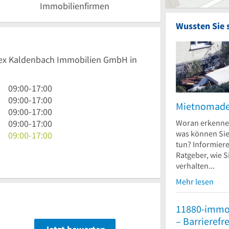
Immobilienfirmen
Wussten Sie 
Alex Kaldenbach Immobilien GmbH in
9
09:00
-
17:00
Uhr
9
09:00
-
17:00
Mietnomad
bis
Uhr
9
09:00
-
17:00
17
bis
Uhr
9
Woran erkenne
09:00
-
17:00
was können Si
Uhr
17
bis
Uhr
9
09:00
-
17:00
tun? Informiere
Uhr
17
bis
Uhr
Ratgeber, wie S
Uhr
17
bis
verhalten...
Uhr
17
Uhr
Mehr lesen
11880-immo
n
– Barrierefr