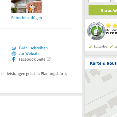
Gratis A
Fotos hinzufügen
868 Bewe
13.239 
kostenlos
s
E-Mail schreiben
zur Website
Facebook Seite
Karte & Rout
ienstleistungen gelistet: Planungsbüro,