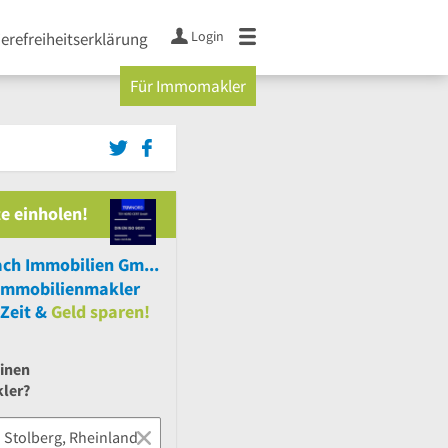
Login
ierefreiheitserklärung
Für Immomakler
e einholen!
Alex Kaldenbach Immobilien GmbH
Immobilienmakler
Zeit &
Geld sparen!
einen
ler?