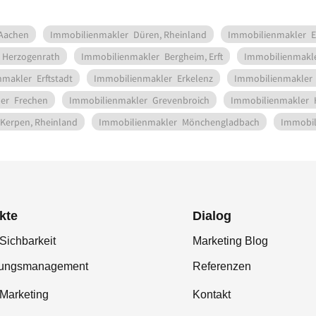
Aachen
Immobilienmakler
Düren, Rheinland
Immobilienmakler
E
Herzogenrath
Immobilienmakler
Bergheim, Erft
Immobilienmakl
nmakler
Erftstadt
Immobilienmakler
Erkelenz
Immobilienmakler
er
Frechen
Immobilienmakler
Grevenbroich
Immobilienmakler
Kerpen, Rheinland
Immobilienmakler
Mönchengladbach
Immobil
kte
Dialog
Sichbarkeit
Marketing Blog
tungsmanagement
Referenzen
-Marketing
Kontakt