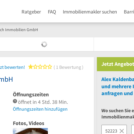
Ratgeber
FAQ
Immobilienmakler suchen
Barr
ach Immobilien GmbH
Jetzt Angebot
1 von 5 Sternen
zt bewerten!
1 Bewertung
GmbH
und
mehrere
anfragen und 
Öffnungszeiten
öffnet in 4 Std. 38 Min.
Öffnungszeiten hinzufügen
Wo suchen Sie 
Immobilienmak
Fotos, Videos